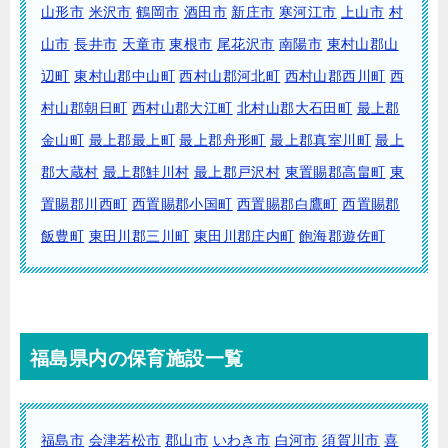
山形市
米沢市
鶴岡市
酒田市
新庄市
寒河江市
上山市
村
山市
長井市
天童市
東根市
尾花沢市
南陽市
東村山郡山
辺町
東村山郡中山町
西村山郡河北町
西村山郡西川町
西
村山郡朝日町
西村山郡大江町
北村山郡大石田町
最上郡
金山町
最上郡最上町
最上郡舟形町
最上郡真室川町
最上
郡大蔵村
最上郡鮭川村
最上郡戸沢村
東置賜郡高畠町
東
置賜郡川西町
西置賜郡小国町
西置賜郡白鷹町
西置賜郡
飯豊町
東田川郡三川町
東田川郡庄内町
飽海郡遊佐町
福島県内の保育施設一覧
福島市
会津若松市
郡山市
いわき市
白河市
須賀川市
喜