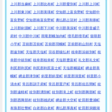
上川郡当麻町
上川郡比布町
上川郡愛別町
上川郡上川町
上川郡東川町
上川郡美瑛町
空知郡上富良野町
空知郡中
富良野町
空知郡南富良野町
勇払郡占冠村
上川郡和寒町
上川郡剣淵町
上川郡下川町
中川郡美深町
中川郡音威子
府村
中川郡中川町
雨竜郡幌加内町
増毛郡増毛町
留萌郡
小平町
苫前郡苫前町
苫前郡羽幌町
苫前郡初山別村
天塩
郡遠別町
天塩郡天塩町
宗谷郡猿払村
枝幸郡浜頓別町
枝
幸郡中頓別町
枝幸郡枝幸町
天塩郡豊富町
礼文郡礼文町
利尻郡利尻町
利尻郡利尻富士町
天塩郡幌延町
網走郡美
幌町
網走郡津別町
斜里郡斜里町
斜里郡清里町
斜里郡小
清水町
常呂郡訓子府町
常呂郡置戸町
常呂郡佐呂間町
紋
別郡遠軽町
紋別郡湧別町
紋別郡滝上町
紋別郡興部町
紋
別郡西興部村
紋別郡雄武町
網走郡大空町
虻田郡豊浦町
有珠郡壮瞥町
白老郡白老町
勇払郡厚真町
虻田郡洞爺湖