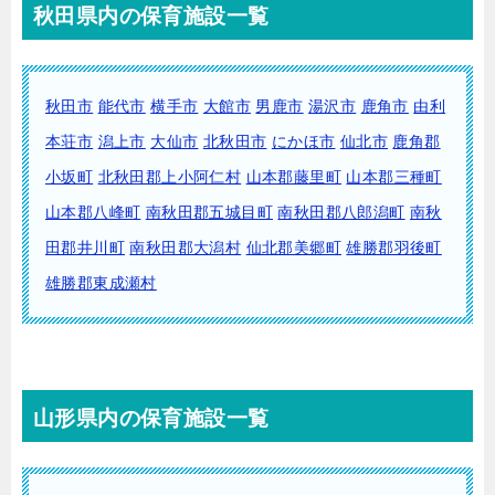
秋田県内の保育施設一覧
秋田市
能代市
横手市
大館市
男鹿市
湯沢市
鹿角市
由利
本荘市
潟上市
大仙市
北秋田市
にかほ市
仙北市
鹿角郡
小坂町
北秋田郡上小阿仁村
山本郡藤里町
山本郡三種町
山本郡八峰町
南秋田郡五城目町
南秋田郡八郎潟町
南秋
田郡井川町
南秋田郡大潟村
仙北郡美郷町
雄勝郡羽後町
雄勝郡東成瀬村
山形県内の保育施設一覧