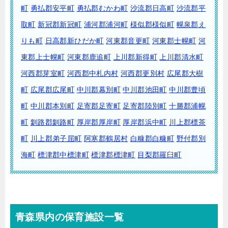
町
勇払郡安平町
勇払郡むかわ町
沙流郡日高町
沙流郡平
取町
新冠郡新冠町
浦河郡浦河町
様似郡様似町
幌泉郡え
りも町
日高郡新ひだか町
河東郡音更町
河東郡士幌町
河
東郡上士幌町
河東郡鹿追町
上川郡新得町
上川郡清水町
河西郡芽室町
河西郡中札内村
河西郡更別村
広尾郡大樹
町
広尾郡広尾町
中川郡幕別町
中川郡池田町
中川郡豊頃
町
中川郡本別町
足寄郡足寄町
足寄郡陸別町
十勝郡浦幌
町
釧路郡釧路町
厚岸郡厚岸町
厚岸郡浜中町
川上郡標茶
町
川上郡弟子屈町
阿寒郡鶴居村
白糠郡白糠町
野付郡別
海町
標津郡中標津町
標津郡標津町
目梨郡羅臼町
青森県内の保育施設一覧