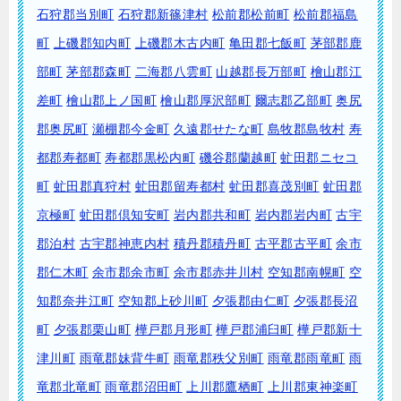
石狩郡当別町
石狩郡新篠津村
松前郡松前町
松前郡福島
町
上磯郡知内町
上磯郡木古内町
亀田郡七飯町
茅部郡鹿
部町
茅部郡森町
二海郡八雲町
山越郡長万部町
檜山郡江
差町
檜山郡上ノ国町
檜山郡厚沢部町
爾志郡乙部町
奥尻
郡奥尻町
瀬棚郡今金町
久遠郡せたな町
島牧郡島牧村
寿
都郡寿都町
寿都郡黒松内町
磯谷郡蘭越町
虻田郡ニセコ
町
虻田郡真狩村
虻田郡留寿都村
虻田郡喜茂別町
虻田郡
京極町
虻田郡倶知安町
岩内郡共和町
岩内郡岩内町
古宇
郡泊村
古宇郡神恵内村
積丹郡積丹町
古平郡古平町
余市
郡仁木町
余市郡余市町
余市郡赤井川村
空知郡南幌町
空
知郡奈井江町
空知郡上砂川町
夕張郡由仁町
夕張郡長沼
町
夕張郡栗山町
樺戸郡月形町
樺戸郡浦臼町
樺戸郡新十
津川町
雨竜郡妹背牛町
雨竜郡秩父別町
雨竜郡雨竜町
雨
竜郡北竜町
雨竜郡沼田町
上川郡鷹栖町
上川郡東神楽町