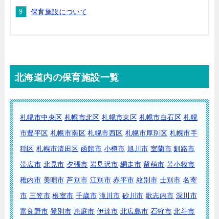
保育施設について
北海道内の保育施設一覧
札幌市中央区
札幌市北区
札幌市東区
札幌市白石区
札幌
市豊平区
札幌市南区
札幌市西区
札幌市厚別区
札幌市手
稲区
札幌市清田区
函館市
小樽市
旭川市
室蘭市
釧路市
帯広市
北見市
夕張市
岩見沢市
網走市
留萌市
苫小牧市
稚内市
美唄市
芦別市
江別市
赤平市
紋別市
士別市
名寄
市
三笠市
根室市
千歳市
滝川市
砂川市
歌志内市
深川市
富良野市
登別市
恵庭市
伊達市
北広島市
石狩市
北斗市