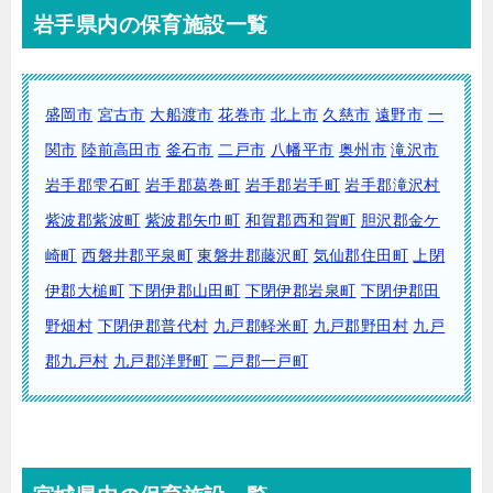
岩手県内の保育施設一覧
盛岡市
宮古市
大船渡市
花巻市
北上市
久慈市
遠野市
一
関市
陸前高田市
釜石市
二戸市
八幡平市
奥州市
滝沢市
岩手郡雫石町
岩手郡葛巻町
岩手郡岩手町
岩手郡滝沢村
紫波郡紫波町
紫波郡矢巾町
和賀郡西和賀町
胆沢郡金ケ
崎町
西磐井郡平泉町
東磐井郡藤沢町
気仙郡住田町
上閉
伊郡大槌町
下閉伊郡山田町
下閉伊郡岩泉町
下閉伊郡田
野畑村
下閉伊郡普代村
九戸郡軽米町
九戸郡野田村
九戸
郡九戸村
九戸郡洋野町
二戸郡一戸町