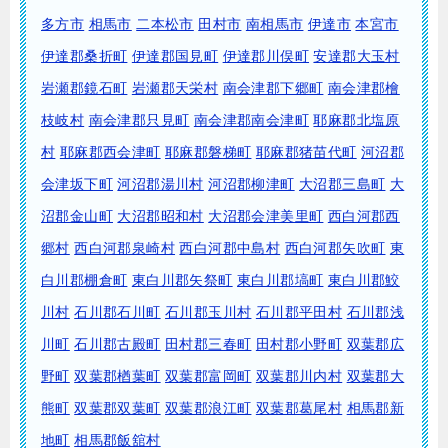
多方市
相馬市
二本松市
田村市
南相馬市
伊達市
本宮市
伊達郡桑折町
伊達郡国見町
伊達郡川俣町
安達郡大玉村
岩瀬郡鏡石町
岩瀬郡天栄村
南会津郡下郷町
南会津郡檜
枝岐村
南会津郡只見町
南会津郡南会津町
耶麻郡北塩原
村
耶麻郡西会津町
耶麻郡磐梯町
耶麻郡猪苗代町
河沼郡
会津坂下町
河沼郡湯川村
河沼郡柳津町
大沼郡三島町
大
沼郡金山町
大沼郡昭和村
大沼郡会津美里町
西白河郡西
郷村
西白河郡泉崎村
西白河郡中島村
西白河郡矢吹町
東
白川郡棚倉町
東白川郡矢祭町
東白川郡塙町
東白川郡鮫
川村
石川郡石川町
石川郡玉川村
石川郡平田村
石川郡浅
川町
石川郡古殿町
田村郡三春町
田村郡小野町
双葉郡広
野町
双葉郡楢葉町
双葉郡富岡町
双葉郡川内村
双葉郡大
熊町
双葉郡双葉町
双葉郡浪江町
双葉郡葛尾村
相馬郡新
地町
相馬郡飯舘村