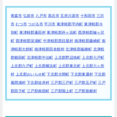
青森市
弘前市
八戸市
黒石市
五所川原市
十和田市
三沢
市
むつ市
つがる市
平川市
東津軽郡平内町
東津軽郡今
別町
東津軽郡蓬田村
東津軽郡外ヶ浜町
西津軽郡鰺ヶ沢
町
西津軽郡深浦町
中津軽郡西目屋村
南津軽郡藤崎町
南
津軽郡大鰐町
南津軽郡田舎館村
北津軽郡板柳町
北津軽
郡鶴田町
北津軽郡中泊町
上北郡野辺地町
上北郡七戸町
上北郡六戸町
上北郡横浜町
上北郡東北町
上北郡六ヶ所
村
上北郡おいらせ町
下北郡大間町
下北郡東通村
下北郡
風間浦村
下北郡佐井村
三戸郡三戸町
三戸郡五戸町
三戸
郡田子町
三戸郡南部町
三戸郡階上町
三戸郡新郷村