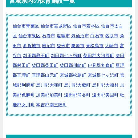
宮城県内の保育施設一覧
仙台市青葉区
仙台市宮城野区
仙台市若林区
仙台市太白
区
仙台市泉区
石巻市
塩竈市
気仙沼市
白石市
名取市
角
田市
多賀城市
岩沼市
登米市
栗原市
東松島市
大崎市
富
谷市
刈田郡蔵王町
刈田郡七ヶ宿町
柴田郡大河原町
柴田
郡村田町
柴田郡柴田町
柴田郡川崎町
伊具郡丸森町
亘理
郡亘理町
亘理郡山元町
宮城郡松島町
宮城郡七ヶ浜町
宮
城郡利府町
黒川郡大和町
黒川郡大郷町
黒川郡大衡村
加
美郡色麻町
加美郡加美町
遠田郡涌谷町
遠田郡美里町
牡
鹿郡女川町
本吉郡南三陸町