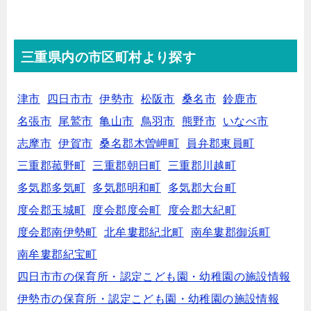
三重県内の市区町村より探す
津市
四日市市
伊勢市
松阪市
桑名市
鈴鹿市
名張市
尾鷲市
亀山市
鳥羽市
熊野市
いなべ市
志摩市
伊賀市
桑名郡木曽岬町
員弁郡東員町
三重郡菰野町
三重郡朝日町
三重郡川越町
多気郡多気町
多気郡明和町
多気郡大台町
度会郡玉城町
度会郡度会町
度会郡大紀町
度会郡南伊勢町
北牟婁郡紀北町
南牟婁郡御浜町
南牟婁郡紀宝町
四日市市の保育所・認定こども園・幼稚園の施設情報
伊勢市の保育所・認定こども園・幼稚園の施設情報