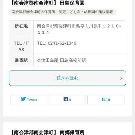
【南会津郡南会津町】 田島保育園
南会津郡南会津町の保育所・認定こども園・幼稚園の施設情報
所在地
南会津郡南会津町田島字向川原甲１２１０‐
１１４
TEL / F
TEL: 0241-62-1046
AX
最寄駅
会津田島駅 田島高校前駅
続きを読む
Tweet
0
0
【南会津郡南会津町】 南郷保育所