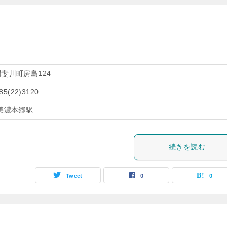
斐川町房島124
85(22)3120
美濃本郷駅
続きを読む
Tweet
0
0