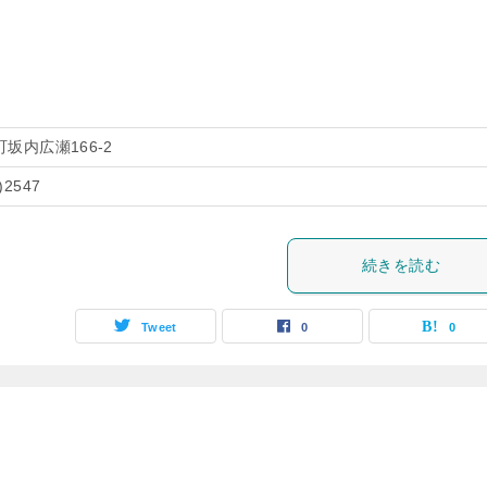
坂内広瀬166-2
)2547
続きを読む
Tweet
0
0