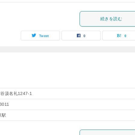
続きを読む
Tweet
0
0
汲名礼1247-1
3011
原駅