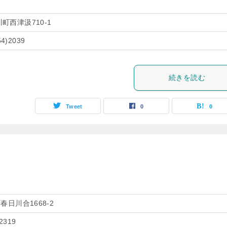
町西津汲710-1
54)2039
続きを読む
Tweet
0
0
日川合1668-2
)2319