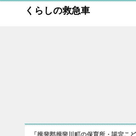
くらしの救急車
「揖斐郡揖斐川町の保育所・認定こ