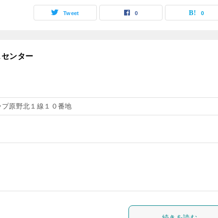
Tweet
0
0
スセンター
ップ原野北１線１０番地
続きを読む