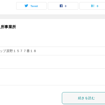
Tweet
0
0
入所事業所
ップ原野１５７７番１８
続きを読む