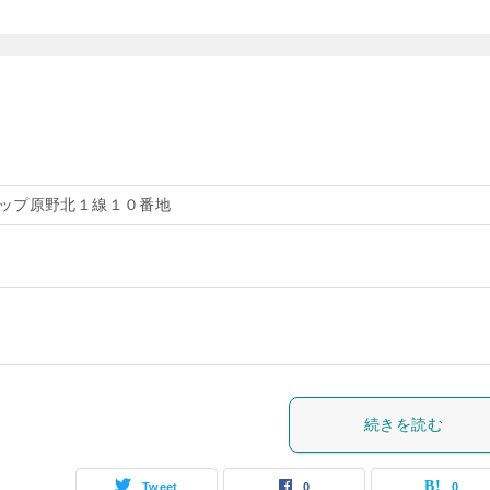
ップ原野北１線１０番地
続きを読む
Tweet
0
0