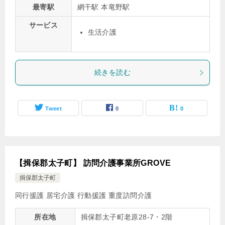
最寄駅
網干駅 本竜野駅
サービス
生活介護
続きを読む
Tweet
0
0
【揖保郡太子町】 訪問介護事業所GROVE
揖保郡太子町
同行援護
居宅介護
行動援護
重度訪問介護
所在地
揖保郡太子町老原28-7・2階