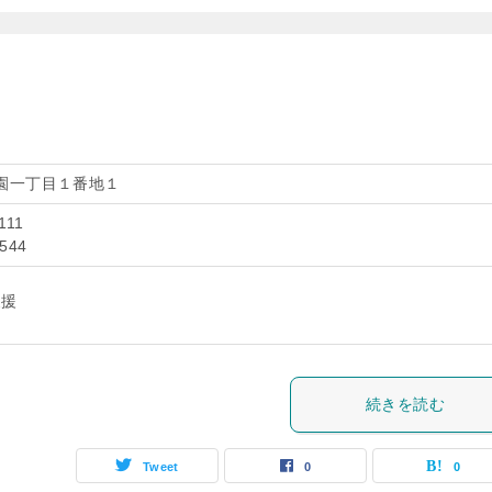
園一丁目１番地１
111
7544
支援
続きを読む
Tweet
0
0