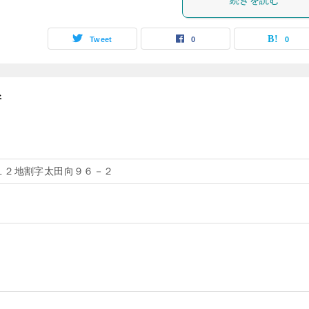
続きを読む
Tweet
0
0
所
１２地割字太田向９６－２