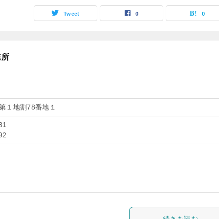
Tweet
0
0
業所
第１地割78番地１
81
92