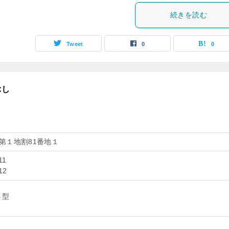
続きを読む
Tweet
0
0
ぶし
第１地割81番地１
11
12
Ｂ型