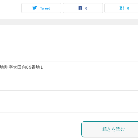
Tweet
0
0
地割字太田向89番地1
続きを読む