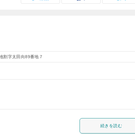
地割字太田向89番地７
続きを読む