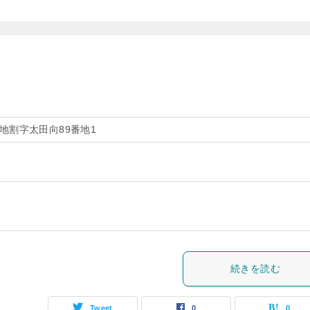
地割字太田向89番地1
続きを読む
Tweet
0
0