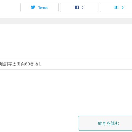
Tweet
0
0
地割字太田向89番地1
続きを読む