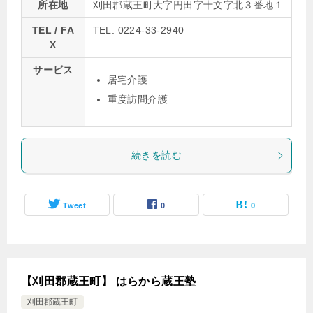
所在地
刈田郡蔵王町大字円田字十文字北３番地１
TEL / FA
TEL: 0224-33-2940
X
サービス
居宅介護
重度訪問介護
続きを読む
Tweet
0
0
【刈田郡蔵王町】 はらから蔵王塾
刈田郡蔵王町