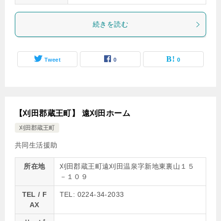
続きを読む
Tweet
0
0
【刈田郡蔵王町】 遠刈田ホーム
刈田郡蔵王町
共同生活援助
所在地
刈田郡蔵王町遠刈田温泉字新地東裏山１５
－１０９
TEL / F
TEL: 0224-34-2033
AX