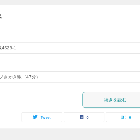
え
529-1
クノさかき駅（47分）
続きを読む
Tweet
0
0