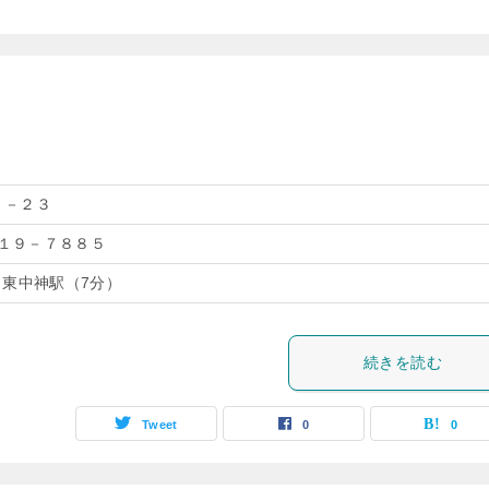
１－２３
５１９－７８８５
 東中神駅（7分）
続きを読む
Tweet
0
0