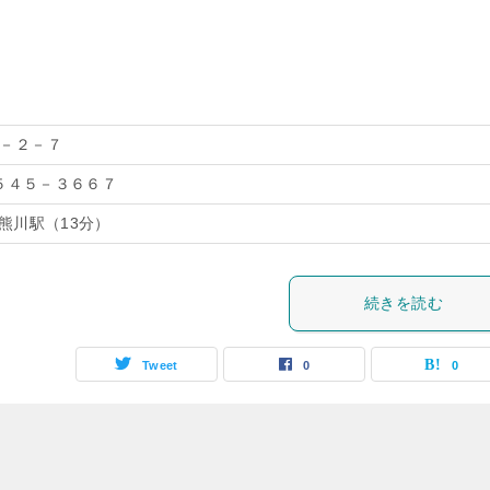
－２－７
－５４５－３６６７
熊川駅（13分）
続きを読む
Tweet
0
0