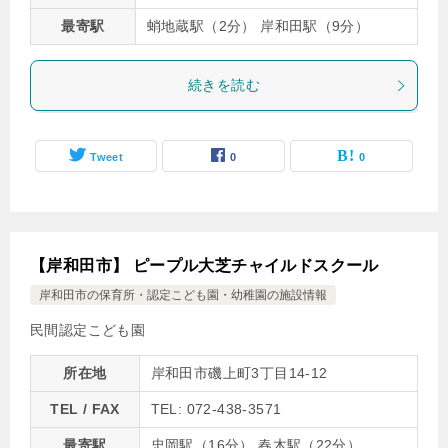
最寄駅
蛸地蔵駅（2分） 岸和田駅（9分）
続きを読む
Tweet
0
0
【岸和田市】 ピープル大芝チャイルドスクール
岸和田市の保育所・認定こども園・幼稚園の施設情報
民間認定こども園
所在地
岸和田市磯上町3丁目14-12
TEL / FAX
TEL: 072-438-3571
最寄駅
忠岡駅（16分） 春木駅（22分）