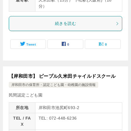
最寄駅
久米田駅（13分） 下松駅(大阪府)（18
分）
続きを読む
Tweet
0
0
【岸和田市】 ピープル久米田チャイルドスクール
岸和田市の保育所・認定こども園・幼稚園の施設情報
民間認定こども園
所在地
岸和田市池尻町693-2
TEL / FA
TEL: 072-448-6236
X