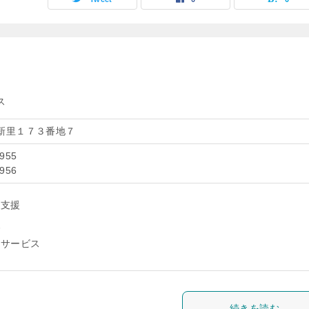
ス
新里１７３番地７
8955
8956
問支援
援
イサービス
続きを読む