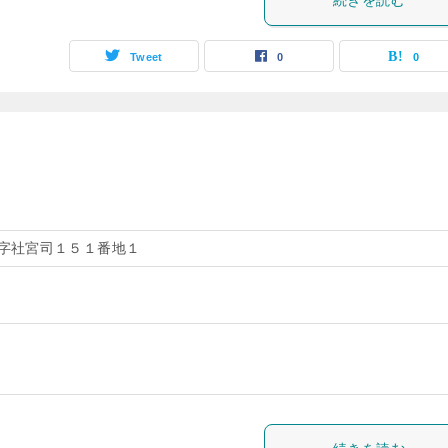
続きを読む
Tweet
0
0
字社宮司１５１番地１