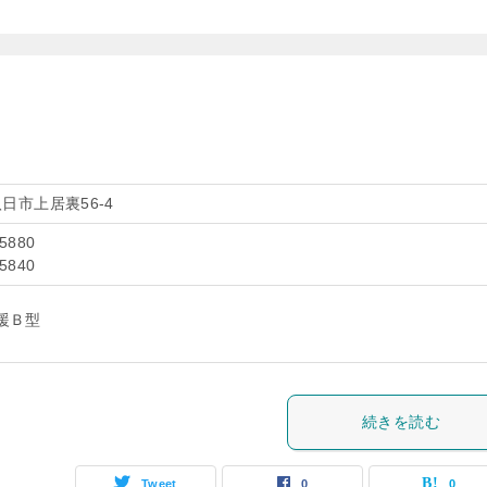
日市上居裏56-4
-5880
-5840
援Ｂ型
続きを読む
Tweet
0
0