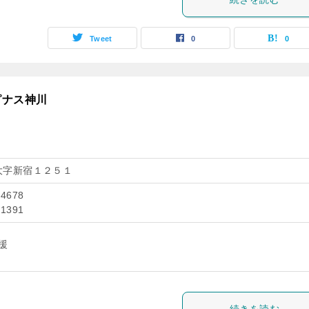
Tweet
0
0
ピナス神川
大字新宿１２５１
-4678
-1391
援