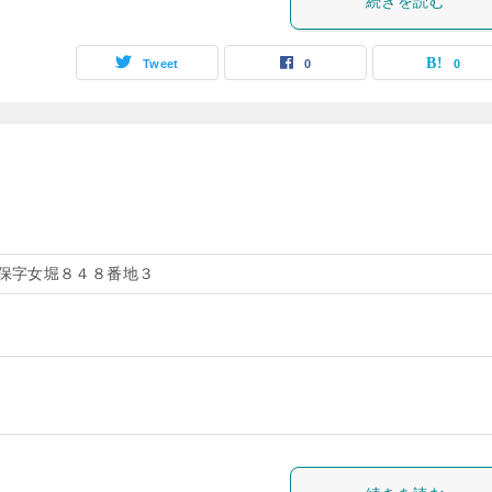
続きを読む
Tweet
0
0
保字女堀８４８番地３