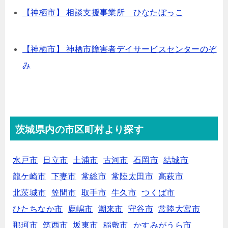
【神栖市】 相談支援事業所 ひなたぼっこ
【神栖市】 神栖市障害者デイサービスセンターのぞ
み
茨城県内の市区町村より探す
水戸市
日立市
土浦市
古河市
石岡市
結城市
龍ケ崎市
下妻市
常総市
常陸太田市
高萩市
北茨城市
笠間市
取手市
牛久市
つくば市
ひたちなか市
鹿嶋市
潮来市
守谷市
常陸大宮市
那珂市
筑西市
坂東市
稲敷市
かすみがうら市