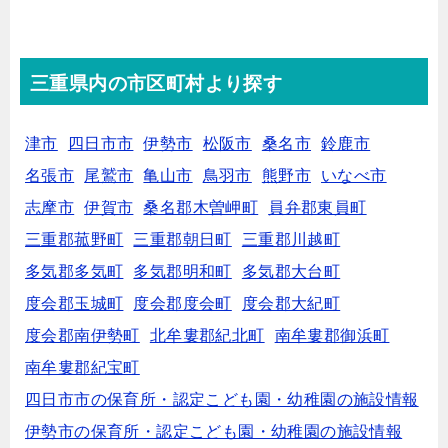
三重県内の市区町村より探す
津市
四日市市
伊勢市
松阪市
桑名市
鈴鹿市
名張市
尾鷲市
亀山市
鳥羽市
熊野市
いなべ市
志摩市
伊賀市
桑名郡木曽岬町
員弁郡東員町
三重郡菰野町
三重郡朝日町
三重郡川越町
多気郡多気町
多気郡明和町
多気郡大台町
度会郡玉城町
度会郡度会町
度会郡大紀町
度会郡南伊勢町
北牟婁郡紀北町
南牟婁郡御浜町
南牟婁郡紀宝町
四日市市の保育所・認定こども園・幼稚園の施設情報
伊勢市の保育所・認定こども園・幼稚園の施設情報