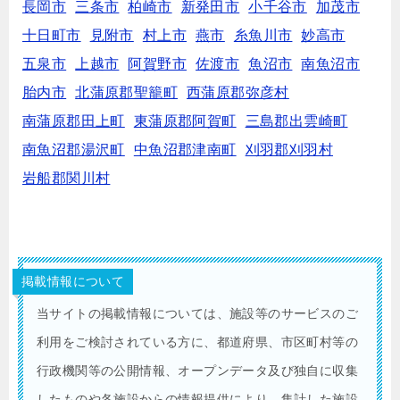
長岡市
三条市
柏崎市
新発田市
小千谷市
加茂市
十日町市
見附市
村上市
燕市
糸魚川市
妙高市
五泉市
上越市
阿賀野市
佐渡市
魚沼市
南魚沼市
胎内市
北蒲原郡聖籠町
西蒲原郡弥彦村
南蒲原郡田上町
東蒲原郡阿賀町
三島郡出雲崎町
南魚沼郡湯沢町
中魚沼郡津南町
刈羽郡刈羽村
岩船郡関川村
掲載情報について
当サイトの掲載情報については、施設等のサービスのご
利用をご検討されている方に、都道府県、市区町村等の
行政機関等の公開情報、オープンデータ及び独自に収集
したものや各施設からの情報提供により、集計した施設