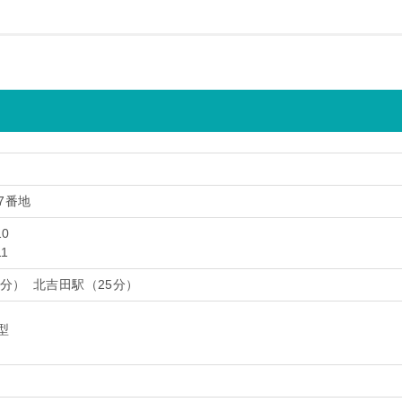
7番地
10
11
9分） 北吉田駅（25分）
型