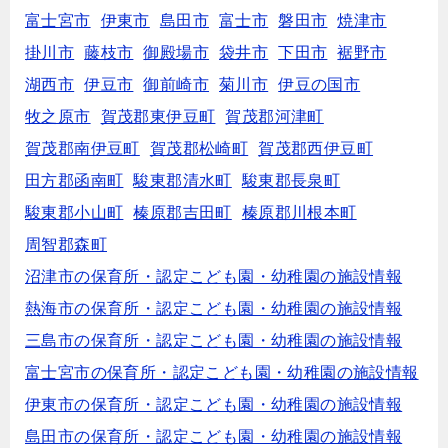
富士宮市
伊東市
島田市
富士市
磐田市
焼津市
掛川市
藤枝市
御殿場市
袋井市
下田市
裾野市
湖西市
伊豆市
御前崎市
菊川市
伊豆の国市
牧之原市
賀茂郡東伊豆町
賀茂郡河津町
賀茂郡南伊豆町
賀茂郡松崎町
賀茂郡西伊豆町
田方郡函南町
駿東郡清水町
駿東郡長泉町
駿東郡小山町
榛原郡吉田町
榛原郡川根本町
周智郡森町
沼津市の保育所・認定こども園・幼稚園の施設情報
熱海市の保育所・認定こども園・幼稚園の施設情報
三島市の保育所・認定こども園・幼稚園の施設情報
富士宮市の保育所・認定こども園・幼稚園の施設情報
伊東市の保育所・認定こども園・幼稚園の施設情報
島田市の保育所・認定こども園・幼稚園の施設情報