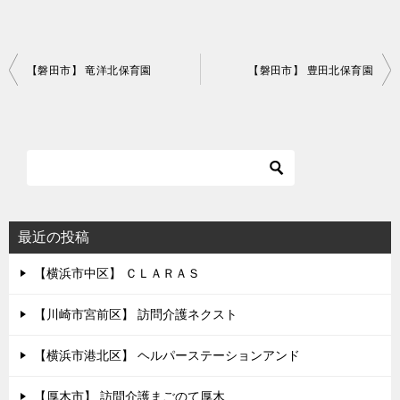
投
【磐田市】 竜洋北保育園
【磐田市】 豊田北保育園
稿
ナ
ビ
ゲ
ー
シ
最近の投稿
ョ
【横浜市中区】 ＣＬＡＲＡＳ
ン
【川崎市宮前区】 訪問介護ネクスト
【横浜市港北区】 ヘルパーステーションアンド
【厚木市】 訪問介護まごのて厚木