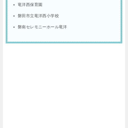
竜洋西保育園
磐田市立竜洋西小学校
磐南セレモニーホール竜洋