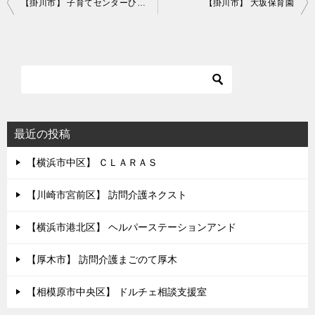
投
【掛川市】 子育てセンターひだまり保育園部
【掛川市】 大坂保育園
稿
ナ
ビ
ゲ
ー
シ
最近の投稿
ョ
【横浜市中区】 ＣＬＡＲＡＳ
ン
【川崎市宮前区】 訪問介護ネクスト
【横浜市港北区】 ヘルパーステーションアンド
【厚木市】 訪問介護まごのて厚木
【相模原市中央区】 ドルチェ相談支援室