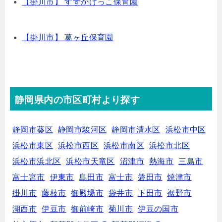
【掛川市】 すずかけっこ保育園
【掛川市】 葛ヶ丘保育園
静岡県内の市区町村より探す
静岡市葵区
静岡市駿河区
静岡市清水区
浜松市中区
浜松市東区
浜松市西区
浜松市南区
浜松市北区
浜松市浜北区
浜松市天竜区
沼津市
熱海市
三島市
富士宮市
伊東市
島田市
富士市
磐田市
焼津市
掛川市
藤枝市
御殿場市
袋井市
下田市
裾野市
湖西市
伊豆市
御前崎市
菊川市
伊豆の国市