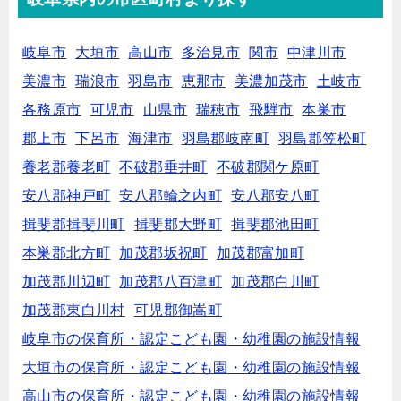
岐阜市
大垣市
高山市
多治見市
関市
中津川市
美濃市
瑞浪市
羽島市
恵那市
美濃加茂市
土岐市
各務原市
可児市
山県市
瑞穂市
飛騨市
本巣市
郡上市
下呂市
海津市
羽島郡岐南町
羽島郡笠松町
養老郡養老町
不破郡垂井町
不破郡関ケ原町
安八郡神戸町
安八郡輪之内町
安八郡安八町
揖斐郡揖斐川町
揖斐郡大野町
揖斐郡池田町
本巣郡北方町
加茂郡坂祝町
加茂郡富加町
加茂郡川辺町
加茂郡八百津町
加茂郡白川町
加茂郡東白川村
可児郡御嵩町
岐阜市の保育所・認定こども園・幼稚園の施設情報
大垣市の保育所・認定こども園・幼稚園の施設情報
高山市の保育所・認定こども園・幼稚園の施設情報