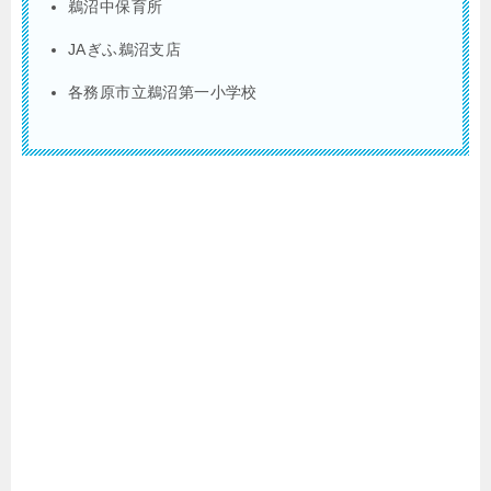
鵜沼中保育所
JAぎふ鵜沼支店
各務原市立鵜沼第一小学校