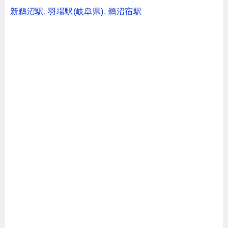
新鵜沼駅
,
羽場駅(岐阜県)
,
鵜沼宿駅