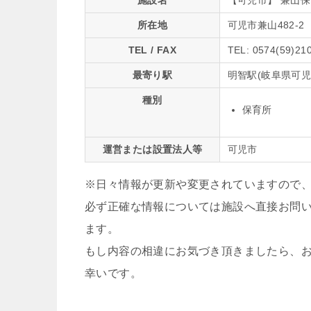
施設名
【可児市】 兼山
所在地
可児市兼山482-2
TEL / FAX
TEL: 0574(59)21
最寄り駅
明智駅(岐阜県可児
種別
保育所
運営または設置法人等
可児市
※日々情報が更新や変更されていますので
必ず正確な情報については施設へ直接お問
ます。
もし内容の相違にお気づき頂きましたら、
幸いです。