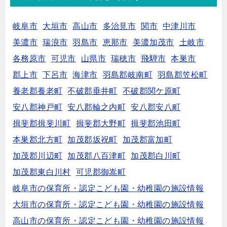
岐阜市
大垣市
高山市
多治見市
関市
中津川市
美濃市
瑞浪市
羽島市
恵那市
美濃加茂市
土岐市
各務原市
可児市
山県市
瑞穂市
飛騨市
本巣市
郡上市
下呂市
海津市
羽島郡岐南町
羽島郡笠松町
養老郡養老町
不破郡垂井町
不破郡関ケ原町
安八郡神戸町
安八郡輪之内町
安八郡安八町
揖斐郡揖斐川町
揖斐郡大野町
揖斐郡池田町
本巣郡北方町
加茂郡坂祝町
加茂郡富加町
加茂郡川辺町
加茂郡八百津町
加茂郡白川町
加茂郡東白川村
可児郡御嵩町
岐阜市の保育所・認定こども園・幼稚園の施設情報
大垣市の保育所・認定こども園・幼稚園の施設情報
高山市の保育所・認定こども園・幼稚園の施設情報