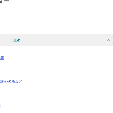
ター
目次
情報
施設や名所など
て