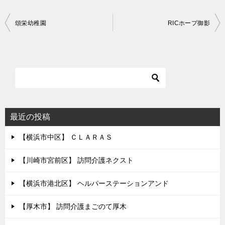
投
頌栄幼稚園
RICホープ御影
稿
ナ
ビ
ゲ
ー
シ
最近の投稿
ョ
【横浜市中区】 ＣＬＡＲＡＳ
ン
【川崎市宮前区】 訪問介護ネクスト
【横浜市港北区】 ヘルパーステーションアンド
【厚木市】 訪問介護まごのて厚木