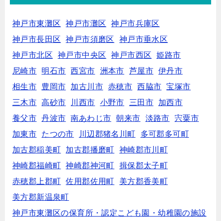
神戸市東灘区
神戸市灘区
神戸市兵庫区
神戸市長田区
神戸市須磨区
神戸市垂水区
神戸市北区
神戸市中央区
神戸市西区
姫路市
尼崎市
明石市
西宮市
洲本市
芦屋市
伊丹市
相生市
豊岡市
加古川市
赤穂市
西脇市
宝塚市
三木市
高砂市
川西市
小野市
三田市
加西市
養父市
丹波市
南あわじ市
朝来市
淡路市
宍粟市
加東市
たつの市
川辺郡猪名川町
多可郡多可町
加古郡稲美町
加古郡播磨町
神崎郡市川町
神崎郡福崎町
神崎郡神河町
揖保郡太子町
赤穂郡上郡町
佐用郡佐用町
美方郡香美町
美方郡新温泉町
神戸市東灘区の保育所・認定こども園・幼稚園の施設