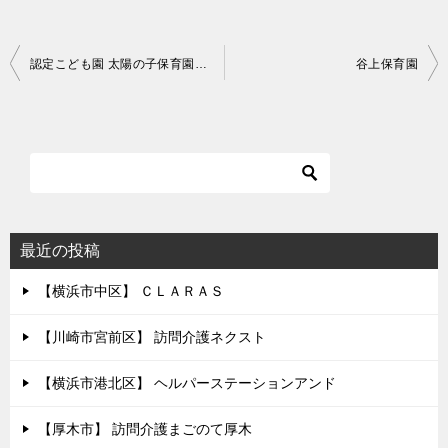
投
認定こども園 太陽の子保育園（仮称）
谷上保育園
稿
ナ
ビ
ゲ
ー
シ
最近の投稿
ョ
【横浜市中区】 ＣＬＡＲＡＳ
ン
【川崎市宮前区】 訪問介護ネクスト
【横浜市港北区】 ヘルパーステーションアンド
【厚木市】 訪問介護まごのて厚木