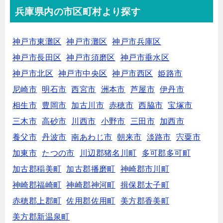
兵庫県内の市区町村より探す
神戸市東灘区
神戸市灘区
神戸市兵庫区
神戸市長田区
神戸市須磨区
神戸市垂水区
神戸市北区
神戸市中央区
神戸市西区
姫路市
尼崎市
明石市
西宮市
洲本市
芦屋市
伊丹市
相生市
豊岡市
加古川市
赤穂市
西脇市
宝塚市
三木市
高砂市
川西市
小野市
三田市
加西市
養父市
丹波市
南あわじ市
朝来市
淡路市
宍粟市
加東市
たつの市
川辺郡猪名川町
多可郡多可町
加古郡稲美町
加古郡播磨町
神崎郡市川町
神崎郡福崎町
神崎郡神河町
揖保郡太子町
赤穂郡上郡町
佐用郡佐用町
美方郡香美町
美方郡新温泉町