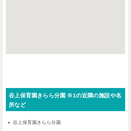
谷上保育園きらら分園 ※1の近隣の施設や名
所など
谷上保育園きらら分園