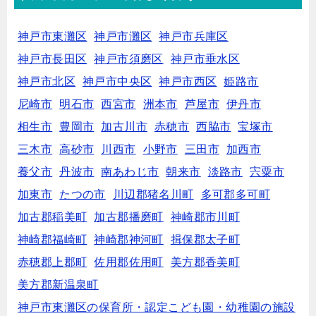
神戸市東灘区
神戸市灘区
神戸市兵庫区
神戸市長田区
神戸市須磨区
神戸市垂水区
神戸市北区
神戸市中央区
神戸市西区
姫路市
尼崎市
明石市
西宮市
洲本市
芦屋市
伊丹市
相生市
豊岡市
加古川市
赤穂市
西脇市
宝塚市
三木市
高砂市
川西市
小野市
三田市
加西市
養父市
丹波市
南あわじ市
朝来市
淡路市
宍粟市
加東市
たつの市
川辺郡猪名川町
多可郡多可町
加古郡稲美町
加古郡播磨町
神崎郡市川町
神崎郡福崎町
神崎郡神河町
揖保郡太子町
赤穂郡上郡町
佐用郡佐用町
美方郡香美町
美方郡新温泉町
神戸市東灘区の保育所・認定こども園・幼稚園の施設