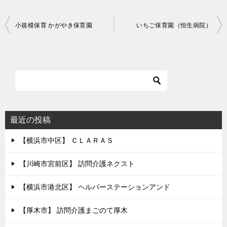
投
小規模保育 かがやき保育園
いちご保育園（恒生病院）
稿
ナ
ビ
ゲ
ー
シ
最近の投稿
ョ
【横浜市中区】 ＣＬＡＲＡＳ
ン
【川崎市宮前区】 訪問介護ネクスト
【横浜市港北区】 ヘルパーステーションアンド
【厚木市】 訪問介護まごのて厚木