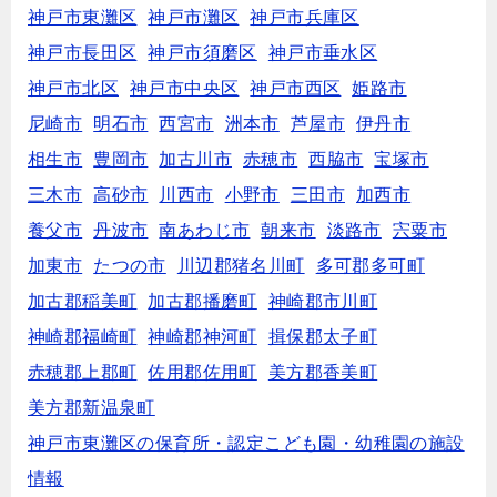
神戸市東灘区
神戸市灘区
神戸市兵庫区
神戸市長田区
神戸市須磨区
神戸市垂水区
神戸市北区
神戸市中央区
神戸市西区
姫路市
尼崎市
明石市
西宮市
洲本市
芦屋市
伊丹市
相生市
豊岡市
加古川市
赤穂市
西脇市
宝塚市
三木市
高砂市
川西市
小野市
三田市
加西市
養父市
丹波市
南あわじ市
朝来市
淡路市
宍粟市
加東市
たつの市
川辺郡猪名川町
多可郡多可町
加古郡稲美町
加古郡播磨町
神崎郡市川町
神崎郡福崎町
神崎郡神河町
揖保郡太子町
赤穂郡上郡町
佐用郡佐用町
美方郡香美町
美方郡新温泉町
神戸市東灘区の保育所・認定こども園・幼稚園の施設
情報