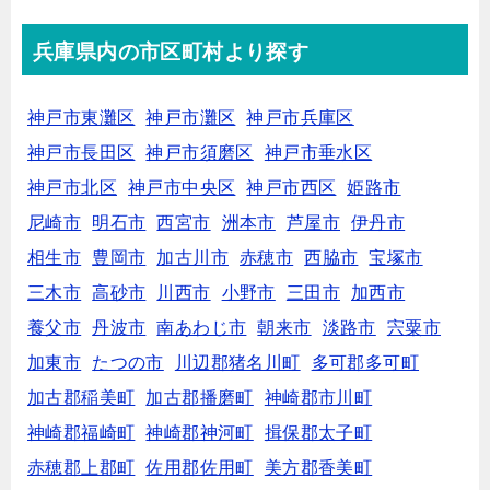
兵庫県内の市区町村より探す
神戸市東灘区
神戸市灘区
神戸市兵庫区
神戸市長田区
神戸市須磨区
神戸市垂水区
神戸市北区
神戸市中央区
神戸市西区
姫路市
尼崎市
明石市
西宮市
洲本市
芦屋市
伊丹市
相生市
豊岡市
加古川市
赤穂市
西脇市
宝塚市
三木市
高砂市
川西市
小野市
三田市
加西市
養父市
丹波市
南あわじ市
朝来市
淡路市
宍粟市
加東市
たつの市
川辺郡猪名川町
多可郡多可町
加古郡稲美町
加古郡播磨町
神崎郡市川町
神崎郡福崎町
神崎郡神河町
揖保郡太子町
赤穂郡上郡町
佐用郡佐用町
美方郡香美町