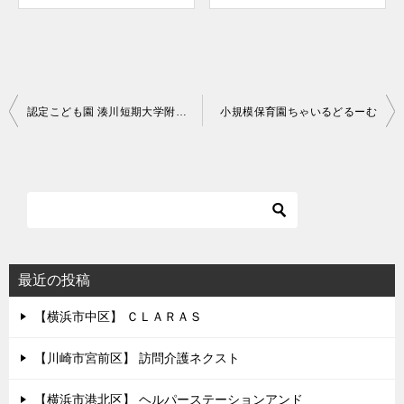
投
認定こども園 湊川短期大学附属神陵台幼稚園
小規模保育園ちゃいるどるーむ
稿
ナ
ビ
ゲ
ー
シ
最近の投稿
ョ
【横浜市中区】 ＣＬＡＲＡＳ
ン
【川崎市宮前区】 訪問介護ネクスト
【横浜市港北区】 ヘルパーステーションアンド