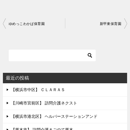
投
ゆめっこわかば保育園
新甲東保育園
稿
ナ
ビ
ゲ
ー
シ
最近の投稿
ョ
【横浜市中区】 ＣＬＡＲＡＳ
ン
【川崎市宮前区】 訪問介護ネクスト
【横浜市港北区】 ヘルパーステーションアンド
【厚木市】 訪問介護まごのて厚木