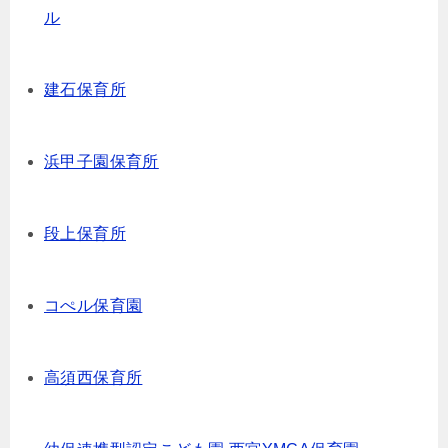
ル
建石保育所
浜甲子園保育所
段上保育所
コぺル保育園
高須⻄保育所