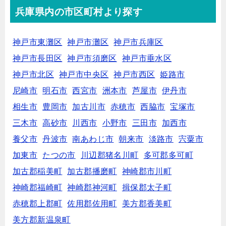
兵庫県内の市区町村より探す
神戸市東灘区
神戸市灘区
神戸市兵庫区
神戸市長田区
神戸市須磨区
神戸市垂水区
神戸市北区
神戸市中央区
神戸市西区
姫路市
尼崎市
明石市
西宮市
洲本市
芦屋市
伊丹市
相生市
豊岡市
加古川市
赤穂市
西脇市
宝塚市
三木市
高砂市
川西市
小野市
三田市
加西市
養父市
丹波市
南あわじ市
朝来市
淡路市
宍粟市
加東市
たつの市
川辺郡猪名川町
多可郡多可町
加古郡稲美町
加古郡播磨町
神崎郡市川町
神崎郡福崎町
神崎郡神河町
揖保郡太子町
赤穂郡上郡町
佐用郡佐用町
美方郡香美町
美方郡新温泉町