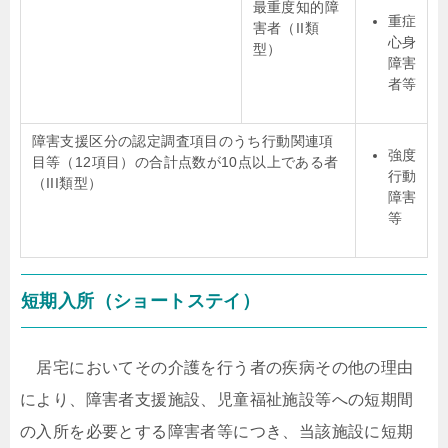
最重度知的障
重症
害者（II類
心身
型）
障害
者等
障害支援区分の認定調査項目のうち行動関連項
強度
目等（12項目）の合計点数が10点以上である者
行動
（III類型）
障害
等
短期入所（ショートステイ）
居宅においてその介護を行う者の疾病その他の理由
により、障害者支援施設、児童福祉施設等への短期間
の入所を必要とする障害者等につき、当該施設に短期