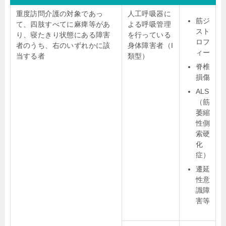
重度訪問介護の対象であっ
人工呼吸器に
筋ジ
て、四肢すべてに麻痺等があ
よる呼吸管理
スト
り、寝たきり状態にある障害
を行っている
ロフ
者のうち、右のいずれかに該
身体障害者（I
ィー
当する者
類型）
脊椎
損傷
ALS
（筋
萎縮
性側
索硬
化
症）
遷延
性意
識障
害等