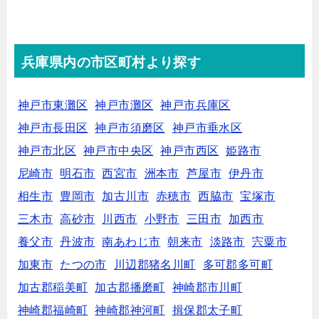
兵庫県内の市区町村より探す
神戸市東灘区
神戸市灘区
神戸市兵庫区
神戸市長田区
神戸市須磨区
神戸市垂水区
神戸市北区
神戸市中央区
神戸市西区
姫路市
尼崎市
明石市
西宮市
洲本市
芦屋市
伊丹市
相生市
豊岡市
加古川市
赤穂市
西脇市
宝塚市
三木市
高砂市
川西市
小野市
三田市
加西市
養父市
丹波市
南あわじ市
朝来市
淡路市
宍粟市
加東市
たつの市
川辺郡猪名川町
多可郡多可町
加古郡稲美町
加古郡播磨町
神崎郡市川町
神崎郡福崎町
神崎郡神河町
揖保郡太子町