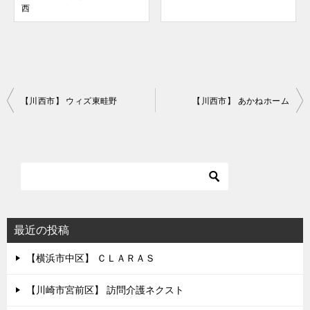
西
投
【川西市】 ウィズ東畦野
【川西市】 あかねホーム
稿
ナ
ビ
ゲ
ー
シ
最近の投稿
ョ
【横浜市中区】 ＣＬＡＲＡＳ
ン
【川崎市宮前区】 訪問介護ネクスト