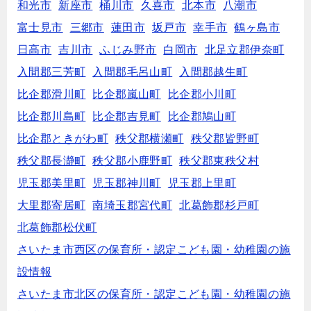
和光市
新座市
桶川市
久喜市
北本市
八潮市
富士見市
三郷市
蓮田市
坂戸市
幸手市
鶴ヶ島市
日高市
吉川市
ふじみ野市
白岡市
北足立郡伊奈町
入間郡三芳町
入間郡毛呂山町
入間郡越生町
比企郡滑川町
比企郡嵐山町
比企郡小川町
比企郡川島町
比企郡吉見町
比企郡鳩山町
比企郡ときがわ町
秩父郡横瀬町
秩父郡皆野町
秩父郡長瀞町
秩父郡小鹿野町
秩父郡東秩父村
児玉郡美里町
児玉郡神川町
児玉郡上里町
大里郡寄居町
南埼玉郡宮代町
北葛飾郡杉戸町
北葛飾郡松伏町
さいたま市西区の保育所・認定こども園・幼稚園の施
設情報
さいたま市北区の保育所・認定こども園・幼稚園の施