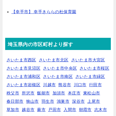
【幸手市】 幸手きららの杜保育園
埼玉県内の市区町村より探す
さいたま市西区
さいたま市北区
さいたま市大宮区
さいたま市見沼区
さいたま市中央区
さいたま市桜区
さいたま市浦和区
さいたま市南区
さいたま市緑区
さいたま市岩槻区
川越市
熊谷市
川口市
行田市
秩父市
所沢市
飯能市
加須市
本庄市
東松山市
春日部市
狭山市
羽生市
鴻巣市
深谷市
上尾市
草加市
越谷市
蕨市
戸田市
入間市
朝霞市
志木市