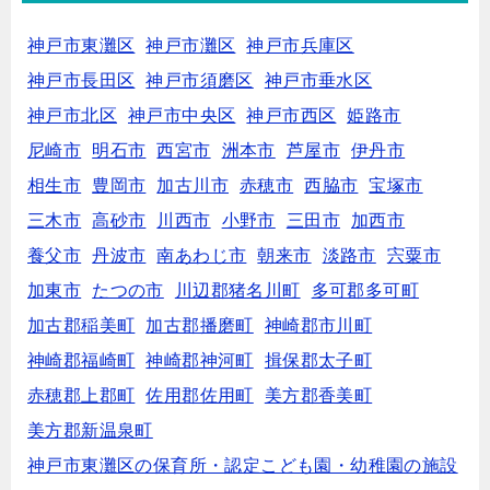
神戸市東灘区
神戸市灘区
神戸市兵庫区
神戸市長田区
神戸市須磨区
神戸市垂水区
神戸市北区
神戸市中央区
神戸市西区
姫路市
尼崎市
明石市
西宮市
洲本市
芦屋市
伊丹市
相生市
豊岡市
加古川市
赤穂市
西脇市
宝塚市
三木市
高砂市
川西市
小野市
三田市
加西市
養父市
丹波市
南あわじ市
朝来市
淡路市
宍粟市
加東市
たつの市
川辺郡猪名川町
多可郡多可町
加古郡稲美町
加古郡播磨町
神崎郡市川町
神崎郡福崎町
神崎郡神河町
揖保郡太子町
赤穂郡上郡町
佐用郡佐用町
美方郡香美町
美方郡新温泉町
神戸市東灘区の保育所・認定こども園・幼稚園の施設