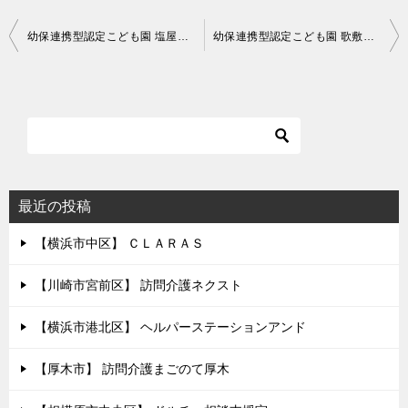
投
幼保連携型認定こども園 塩屋幼稚園
幼保連携型認定こども園 歌敷山保育園
稿
ナ
ビ
ゲ
ー
シ
最近の投稿
ョ
【横浜市中区】 ＣＬＡＲＡＳ
ン
【川崎市宮前区】 訪問介護ネクスト
【横浜市港北区】 ヘルパーステーションアンド
【厚木市】 訪問介護まごのて厚木