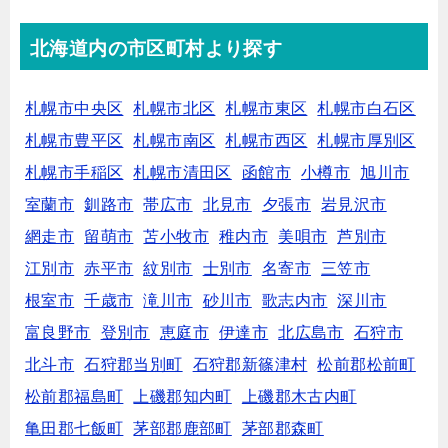
北海道内の市区町村より探す
札幌市中央区
札幌市北区
札幌市東区
札幌市白石区
札幌市豊平区
札幌市南区
札幌市西区
札幌市厚別区
札幌市手稲区
札幌市清田区
函館市
小樽市
旭川市
室蘭市
釧路市
帯広市
北見市
夕張市
岩見沢市
網走市
留萌市
苫小牧市
稚内市
美唄市
芦別市
江別市
赤平市
紋別市
士別市
名寄市
三笠市
根室市
千歳市
滝川市
砂川市
歌志内市
深川市
富良野市
登別市
恵庭市
伊達市
北広島市
石狩市
北斗市
石狩郡当別町
石狩郡新篠津村
松前郡松前町
松前郡福島町
上磯郡知内町
上磯郡木古内町
亀田郡七飯町
茅部郡鹿部町
茅部郡森町