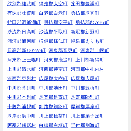
紋別郡雄武町
網走郡大空町
虻田郡豊浦町
有珠郡壮瞥町
白老郡白老町
勇払郡厚真町
虻田郡洞爺湖町
勇払郡安平町
勇払郡むかわ町
沙流郡日高町
沙流郡平取町
新冠郡新冠町
浦河郡浦河町
様似郡様似町
幌泉郡えりも町
日高郡新ひだか町
河東郡音更町
河東郡士幌町
河東郡上士幌町
河東郡鹿追町
上川郡新得町
上川郡清水町
河西郡芽室町
河西郡中札内村
河西郡更別村
広尾郡大樹町
広尾郡広尾町
中川郡幕別町
中川郡池田町
中川郡豊頃町
中川郡本別町
足寄郡足寄町
足寄郡陸別町
十勝郡浦幌町
釧路郡釧路町
厚岸郡厚岸町
厚岸郡浜中町
川上郡標茶町
川上郡弟子屈町
阿寒郡鶴居村
白糠郡白糠町
野付郡別海町