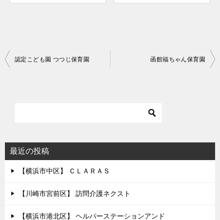
投
認定こども園 つつじ保育園
函館福ちゃん保育園
稿
ナ
ビ
ゲ
ー
シ
最近の投稿
ョ
【横浜市中区】 ＣＬＡＲＡＳ
ン
【川崎市宮前区】 訪問介護ネクスト
【横浜市港北区】 ヘルパーステーションアンド