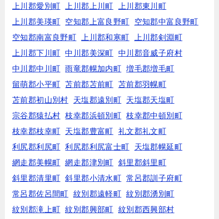
上川郡愛別町
上川郡上川町
上川郡東川町
上川郡美瑛町
空知郡上富良野町
空知郡中富良野町
空知郡南富良野町
上川郡和寒町
上川郡剣淵町
上川郡下川町
中川郡美深町
中川郡音威子府村
中川郡中川町
雨竜郡幌加内町
増毛郡増毛町
留萌郡小平町
苫前郡苫前町
苫前郡羽幌町
苫前郡初山別村
天塩郡遠別町
天塩郡天塩町
宗谷郡猿払村
枝幸郡浜頓別町
枝幸郡中頓別町
枝幸郡枝幸町
天塩郡豊富町
礼文郡礼文町
利尻郡利尻町
利尻郡利尻富士町
天塩郡幌延町
網走郡美幌町
網走郡津別町
斜里郡斜里町
斜里郡清里町
斜里郡小清水町
常呂郡訓子府町
常呂郡佐呂間町
紋別郡遠軽町
紋別郡湧別町
紋別郡滝上町
紋別郡興部町
紋別郡西興部村