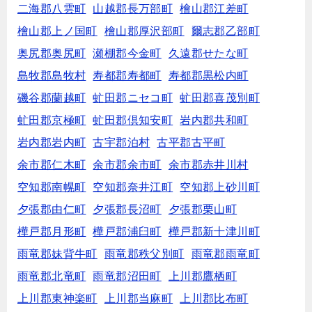
二海郡八雲町
山越郡長万部町
檜山郡江差町
檜山郡上ノ国町
檜山郡厚沢部町
爾志郡乙部町
奥尻郡奥尻町
瀬棚郡今金町
久遠郡せたな町
島牧郡島牧村
寿都郡寿都町
寿都郡黒松内町
磯谷郡蘭越町
虻田郡ニセコ町
虻田郡喜茂別町
虻田郡京極町
虻田郡倶知安町
岩内郡共和町
岩内郡岩内町
古宇郡泊村
古平郡古平町
余市郡仁木町
余市郡余市町
余市郡赤井川村
空知郡南幌町
空知郡奈井江町
空知郡上砂川町
夕張郡由仁町
夕張郡長沼町
夕張郡栗山町
樺戸郡月形町
樺戸郡浦臼町
樺戸郡新十津川町
雨竜郡妹背牛町
雨竜郡秩父別町
雨竜郡雨竜町
雨竜郡北竜町
雨竜郡沼田町
上川郡鷹栖町
上川郡東神楽町
上川郡当麻町
上川郡比布町