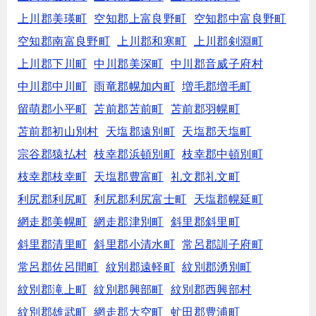
上川郡美瑛町
空知郡上富良野町
空知郡中富良野町
空知郡南富良野町
上川郡和寒町
上川郡剣淵町
上川郡下川町
中川郡美深町
中川郡音威子府村
中川郡中川町
雨竜郡幌加内町
増毛郡増毛町
留萌郡小平町
苫前郡苫前町
苫前郡羽幌町
苫前郡初山別村
天塩郡遠別町
天塩郡天塩町
宗谷郡猿払村
枝幸郡浜頓別町
枝幸郡中頓別町
枝幸郡枝幸町
天塩郡豊富町
礼文郡礼文町
利尻郡利尻町
利尻郡利尻富士町
天塩郡幌延町
網走郡美幌町
網走郡津別町
斜里郡斜里町
斜里郡清里町
斜里郡小清水町
常呂郡訓子府町
常呂郡佐呂間町
紋別郡遠軽町
紋別郡湧別町
紋別郡滝上町
紋別郡興部町
紋別郡西興部村
紋別郡雄武町
網走郡大空町
虻田郡豊浦町