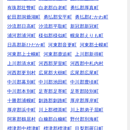
有珠郡壮瞥町
白老郡白老町
勇払郡厚真町
虻田郡洞爺湖町
勇払郡安平町
勇払郡むかわ町
沙流郡日高町
沙流郡平取町
新冠郡新冠町
浦河郡浦河町
様似郡様似町
幌泉郡えりも町
日高郡新ひだか町
河東郡音更町
河東郡士幌町
河東郡上士幌町
河東郡鹿追町
上川郡新得町
上川郡清水町
河西郡芽室町
河西郡中札内村
河西郡更別村
広尾郡大樹町
広尾郡広尾町
中川郡幕別町
中川郡池田町
中川郡豊頃町
中川郡本別町
足寄郡足寄町
足寄郡陸別町
十勝郡浦幌町
釧路郡釧路町
厚岸郡厚岸町
厚岸郡浜中町
川上郡標茶町
川上郡弟子屈町
阿寒郡鶴居村
白糠郡白糠町
野付郡別海町
標津郡中標津町
標津郡標津町
目梨郡羅臼町