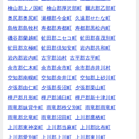
檜山郡上ノ国町
檜山郡厚沢部町
爾志郡乙部町
奥尻郡奥尻町
瀬棚郡今金町
久遠郡せたな町
島牧郡島牧村
寿都郡寿都町
寿都郡黒松内町
磯谷郡蘭越町
虻田郡ニセコ町
虻田郡喜茂別町
虻田郡京極町
虻田郡倶知安町
岩内郡共和町
岩内郡岩内町
古宇郡泊村
古平郡古平町
余市郡仁木町
余市郡余市町
余市郡赤井川村
空知郡南幌町
空知郡奈井江町
空知郡上砂川町
夕張郡由仁町
夕張郡長沼町
夕張郡栗山町
樺戸郡月形町
樺戸郡浦臼町
樺戸郡新十津川町
雨竜郡妹背牛町
雨竜郡秩父別町
雨竜郡雨竜町
雨竜郡北竜町
雨竜郡沼田町
上川郡鷹栖町
上川郡東神楽町
上川郡当麻町
上川郡比布町
上川郡愛別町
上川郡上川町
上川郡東川町