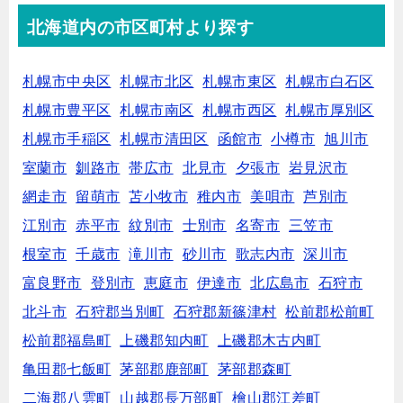
北海道内の市区町村より探す
札幌市中央区
札幌市北区
札幌市東区
札幌市白石区
札幌市豊平区
札幌市南区
札幌市西区
札幌市厚別区
札幌市手稲区
札幌市清田区
函館市
小樽市
旭川市
室蘭市
釧路市
帯広市
北見市
夕張市
岩見沢市
網走市
留萌市
苫小牧市
稚内市
美唄市
芦別市
江別市
赤平市
紋別市
士別市
名寄市
三笠市
根室市
千歳市
滝川市
砂川市
歌志内市
深川市
富良野市
登別市
恵庭市
伊達市
北広島市
石狩市
北斗市
石狩郡当別町
石狩郡新篠津村
松前郡松前町
松前郡福島町
上磯郡知内町
上磯郡木古内町
亀田郡七飯町
茅部郡鹿部町
茅部郡森町
二海郡八雲町
山越郡長万部町
檜山郡江差町