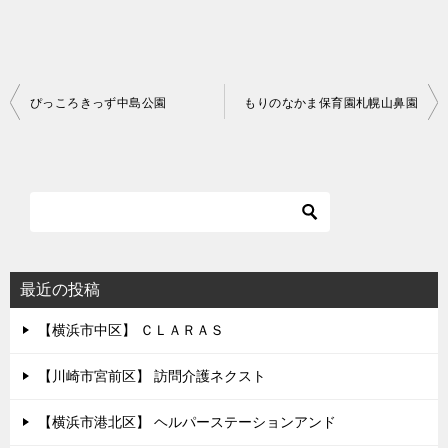
投
ぴっころきっず中島公園
もりのなかま保育園札幌山鼻園
稿
ナ
ビ
ゲ
ー
シ
最近の投稿
ョ
【横浜市中区】 ＣＬＡＲＡＳ
ン
【川崎市宮前区】 訪問介護ネクスト
【横浜市港北区】 ヘルパーステーションアンド