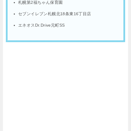
札幌第2福ちゃん保育園
セブンイレブン札幌北18条東16丁目店
エネオスDr.Drive元町SS