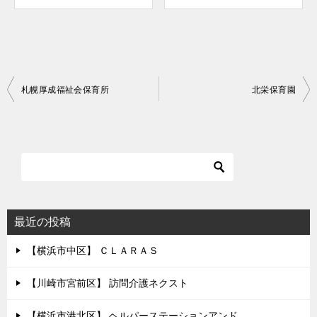
投
札幌厚成福祉会保育所
北栄保育園
稿
ナ
ビ
ゲ
ー
シ
最近の投稿
ョ
【横浜市中区】 ＣＬＡＲＡＳ
ン
【川崎市宮前区】 訪問介護ネクスト
【横浜市港北区】 ヘルパーステーションアンド