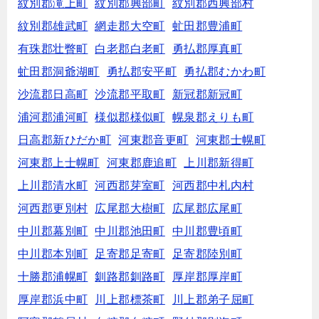
紋別郡滝上町
紋別郡興部町
紋別郡西興部村
紋別郡雄武町
網走郡大空町
虻田郡豊浦町
有珠郡壮瞥町
白老郡白老町
勇払郡厚真町
虻田郡洞爺湖町
勇払郡安平町
勇払郡むかわ町
沙流郡日高町
沙流郡平取町
新冠郡新冠町
浦河郡浦河町
様似郡様似町
幌泉郡えりも町
日高郡新ひだか町
河東郡音更町
河東郡士幌町
河東郡上士幌町
河東郡鹿追町
上川郡新得町
上川郡清水町
河西郡芽室町
河西郡中札内村
河西郡更別村
広尾郡大樹町
広尾郡広尾町
中川郡幕別町
中川郡池田町
中川郡豊頃町
中川郡本別町
足寄郡足寄町
足寄郡陸別町
十勝郡浦幌町
釧路郡釧路町
厚岸郡厚岸町
厚岸郡浜中町
川上郡標茶町
川上郡弟子屈町