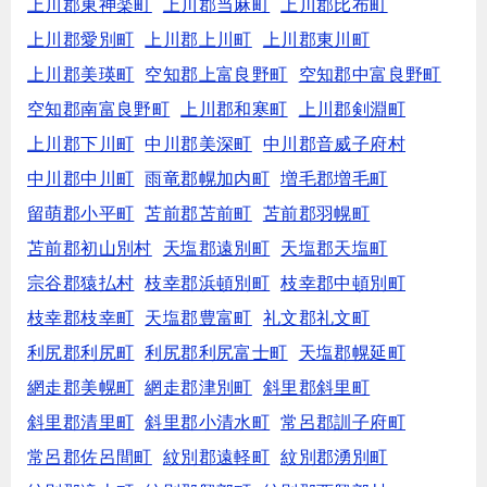
上川郡東神楽町
上川郡当麻町
上川郡比布町
上川郡愛別町
上川郡上川町
上川郡東川町
上川郡美瑛町
空知郡上富良野町
空知郡中富良野町
空知郡南富良野町
上川郡和寒町
上川郡剣淵町
上川郡下川町
中川郡美深町
中川郡音威子府村
中川郡中川町
雨竜郡幌加内町
増毛郡増毛町
留萌郡小平町
苫前郡苫前町
苫前郡羽幌町
苫前郡初山別村
天塩郡遠別町
天塩郡天塩町
宗谷郡猿払村
枝幸郡浜頓別町
枝幸郡中頓別町
枝幸郡枝幸町
天塩郡豊富町
礼文郡礼文町
利尻郡利尻町
利尻郡利尻富士町
天塩郡幌延町
網走郡美幌町
網走郡津別町
斜里郡斜里町
斜里郡清里町
斜里郡小清水町
常呂郡訓子府町
常呂郡佐呂間町
紋別郡遠軽町
紋別郡湧別町