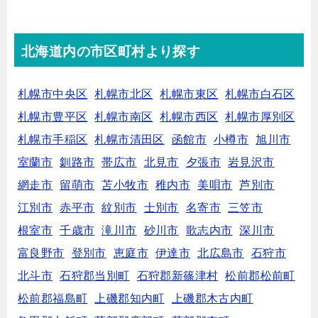
北海道内の市区町村より探す
札幌市中央区
札幌市北区
札幌市東区
札幌市白石区
札幌市豊平区
札幌市南区
札幌市西区
札幌市厚別区
札幌市手稲区
札幌市清田区
函館市
小樽市
旭川市
室蘭市
釧路市
帯広市
北見市
夕張市
岩見沢市
網走市
留萌市
苫小牧市
稚内市
美唄市
芦別市
江別市
赤平市
紋別市
士別市
名寄市
三笠市
根室市
千歳市
滝川市
砂川市
歌志内市
深川市
富良野市
登別市
恵庭市
伊達市
北広島市
石狩市
北斗市
石狩郡当別町
石狩郡新篠津村
松前郡松前町
松前郡福島町
上磯郡知内町
上磯郡木古内町