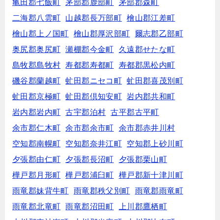
亀田郡七飯町
茅部郡鹿部町
茅部郡森町
二海郡八雲町
山越郡長万部町
檜山郡江差町
檜山郡上ノ国町
檜山郡厚沢部町
爾志郡乙部町
奥尻郡奥尻町
瀬棚郡今金町
久遠郡せたな町
島牧郡島牧村
寿都郡寿都町
寿都郡黒松内町
磯谷郡蘭越町
虻田郡ニセコ町
虻田郡喜茂別町
虻田郡京極町
虻田郡倶知安町
岩内郡共和町
岩内郡岩内町
古宇郡泊村
古平郡古平町
余市郡仁木町
余市郡余市町
余市郡赤井川村
空知郡南幌町
空知郡奈井江町
空知郡上砂川町
夕張郡由仁町
夕張郡長沼町
夕張郡栗山町
樺戸郡月形町
樺戸郡浦臼町
樺戸郡新十津川町
雨竜郡妹背牛町
雨竜郡秩父別町
雨竜郡雨竜町
雨竜郡北竜町
雨竜郡沼田町
上川郡鷹栖町