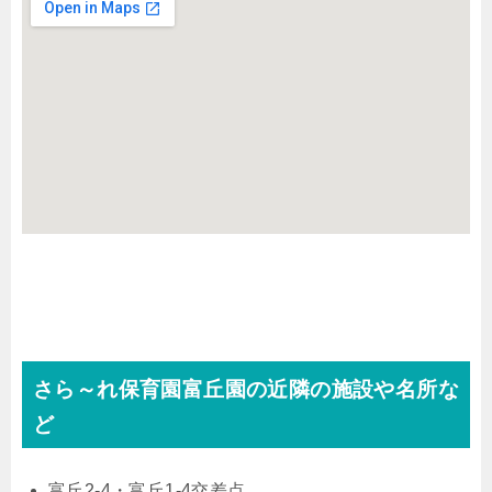
さら～れ保育園富丘園の近隣の施設や名所な
ど
富丘2-4・富丘1-4交差点