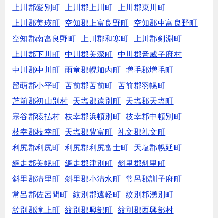
上川郡愛別町
上川郡上川町
上川郡東川町
上川郡美瑛町
空知郡上富良野町
空知郡中富良野町
空知郡南富良野町
上川郡和寒町
上川郡剣淵町
上川郡下川町
中川郡美深町
中川郡音威子府村
中川郡中川町
雨竜郡幌加内町
増毛郡増毛町
留萌郡小平町
苫前郡苫前町
苫前郡羽幌町
苫前郡初山別村
天塩郡遠別町
天塩郡天塩町
宗谷郡猿払村
枝幸郡浜頓別町
枝幸郡中頓別町
枝幸郡枝幸町
天塩郡豊富町
礼文郡礼文町
利尻郡利尻町
利尻郡利尻富士町
天塩郡幌延町
網走郡美幌町
網走郡津別町
斜里郡斜里町
斜里郡清里町
斜里郡小清水町
常呂郡訓子府町
常呂郡佐呂間町
紋別郡遠軽町
紋別郡湧別町
紋別郡滝上町
紋別郡興部町
紋別郡西興部村