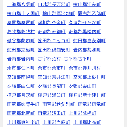
二海郡八雲町
山越郡長万部町
檜山郡江差町
檜山郡上ノ国町
檜山郡厚沢部町
爾志郡乙部町
奥尻郡奥尻町
瀬棚郡今金町
久遠郡せたな町
島牧郡島牧村
寿都郡寿都町
寿都郡黒松内町
磯谷郡蘭越町
虻田郡ニセコ町
虻田郡喜茂別町
虻田郡京極町
虻田郡倶知安町
岩内郡共和町
岩内郡岩内町
古宇郡泊村
古平郡古平町
余市郡仁木町
余市郡余市町
余市郡赤井川村
空知郡南幌町
空知郡奈井江町
空知郡上砂川町
夕張郡由仁町
夕張郡長沼町
夕張郡栗山町
樺戸郡月形町
樺戸郡浦臼町
樺戸郡新十津川町
雨竜郡妹背牛町
雨竜郡秩父別町
雨竜郡雨竜町
雨竜郡北竜町
雨竜郡沼田町
上川郡鷹栖町
上川郡東神楽町
上川郡当麻町
上川郡比布町