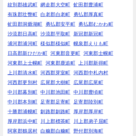
紋別郡雄武町
網走郡大空町
虻田郡豊浦町
有珠郡壮瞥町
白老郡白老町
勇払郡厚真町
虻田郡洞爺湖町
勇払郡安平町
勇払郡むかわ町
沙流郡日高町
沙流郡平取町
新冠郡新冠町
浦河郡浦河町
様似郡様似町
幌泉郡えりも町
日高郡新ひだか町
河東郡音更町
河東郡士幌町
河東郡上士幌町
河東郡鹿追町
上川郡新得町
上川郡清水町
河西郡芽室町
河西郡中札内村
河西郡更別村
広尾郡大樹町
広尾郡広尾町
中川郡幕別町
中川郡池田町
中川郡豊頃町
中川郡本別町
足寄郡足寄町
足寄郡陸別町
十勝郡浦幌町
釧路郡釧路町
厚岸郡厚岸町
厚岸郡浜中町
川上郡標茶町
川上郡弟子屈町
阿寒郡鶴居村
白糠郡白糠町
野付郡別海町