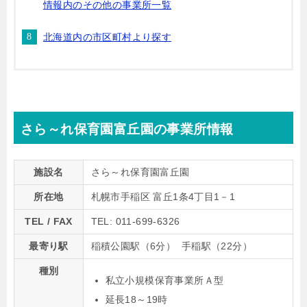
情報内のその他の事業所一覧
北海道内の市区町村より探す
さら～れ保育園富丘園の事業所情報
施設名
さら～れ保育園富丘園
所在地
札幌市手稲区 富丘1条4丁目1－1
TEL / FAX
TEL: 011-699-6326
最寄り駅
稲積公園駅（6分） 手稲駅（22分）
種別
私立小規模保育事業所Ａ型
延長18～19時