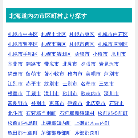
北海道内の市区町村より探す
札幌市中央区
札幌市北区
札幌市東区
札幌市白石区
札幌市豊平区
札幌市南区
札幌市西区
札幌市厚別区
札幌市手稲区
札幌市清田区
函館市
小樽市
旭川市
室蘭市
釧路市
帯広市
北見市
夕張市
岩見沢市
網走市
留萌市
苫小牧市
稚内市
美唄市
芦別市
江別市
赤平市
紋別市
士別市
名寄市
三笠市
根室市
千歳市
滝川市
砂川市
歌志内市
深川市
富良野市
登別市
恵庭市
伊達市
北広島市
石狩市
北斗市
石狩郡当別町
石狩郡新篠津村
松前郡松前町
松前郡福島町
上磯郡知内町
上磯郡木古内町
亀田郡七飯町
茅部郡鹿部町
茅部郡森町