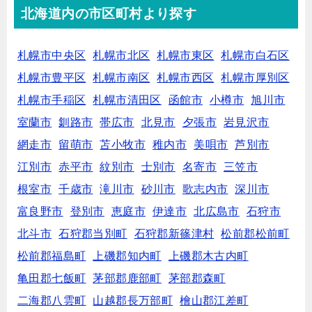
北海道内の市区町村より探す
札幌市中央区
札幌市北区
札幌市東区
札幌市白石区
札幌市豊平区
札幌市南区
札幌市西区
札幌市厚別区
札幌市手稲区
札幌市清田区
函館市
小樽市
旭川市
室蘭市
釧路市
帯広市
北見市
夕張市
岩見沢市
網走市
留萌市
苫小牧市
稚内市
美唄市
芦別市
江別市
赤平市
紋別市
士別市
名寄市
三笠市
根室市
千歳市
滝川市
砂川市
歌志内市
深川市
富良野市
登別市
恵庭市
伊達市
北広島市
石狩市
北斗市
石狩郡当別町
石狩郡新篠津村
松前郡松前町
松前郡福島町
上磯郡知内町
上磯郡木古内町
亀田郡七飯町
茅部郡鹿部町
茅部郡森町
二海郡八雲町
山越郡長万部町
檜山郡江差町