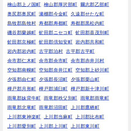
檜山郡上ノ国町
檜山郡厚沢部町
爾志郡乙部町
奥尻郡奥尻町
瀬棚郡今金町
久遠郡せたな町
島牧郡島牧村
寿都郡寿都町
寿都郡黒松内町
磯谷郡蘭越町
虻田郡ニセコ町
虻田郡喜茂別町
虻田郡京極町
虻田郡倶知安町
岩内郡共和町
岩内郡岩内町
古宇郡泊村
古平郡古平町
余市郡仁木町
余市郡余市町
余市郡赤井川村
空知郡南幌町
空知郡奈井江町
空知郡上砂川町
夕張郡由仁町
夕張郡長沼町
夕張郡栗山町
樺戸郡月形町
樺戸郡浦臼町
樺戸郡新十津川町
雨竜郡妹背牛町
雨竜郡秩父別町
雨竜郡雨竜町
雨竜郡北竜町
雨竜郡沼田町
上川郡鷹栖町
上川郡東神楽町
上川郡当麻町
上川郡比布町
上川郡愛別町
上川郡上川町
上川郡東川町