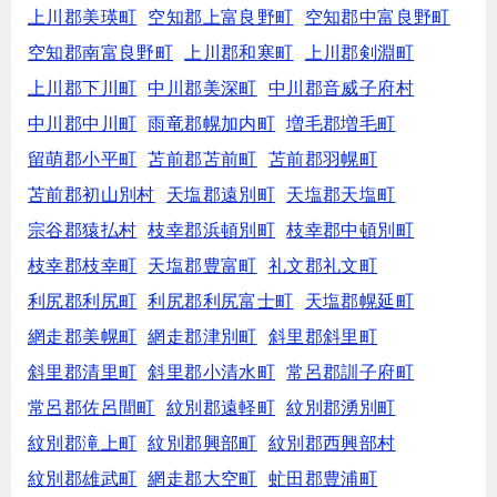
上川郡美瑛町
空知郡上富良野町
空知郡中富良野町
空知郡南富良野町
上川郡和寒町
上川郡剣淵町
上川郡下川町
中川郡美深町
中川郡音威子府村
中川郡中川町
雨竜郡幌加内町
増毛郡増毛町
留萌郡小平町
苫前郡苫前町
苫前郡羽幌町
苫前郡初山別村
天塩郡遠別町
天塩郡天塩町
宗谷郡猿払村
枝幸郡浜頓別町
枝幸郡中頓別町
枝幸郡枝幸町
天塩郡豊富町
礼文郡礼文町
利尻郡利尻町
利尻郡利尻富士町
天塩郡幌延町
網走郡美幌町
網走郡津別町
斜里郡斜里町
斜里郡清里町
斜里郡小清水町
常呂郡訓子府町
常呂郡佐呂間町
紋別郡遠軽町
紋別郡湧別町
紋別郡滝上町
紋別郡興部町
紋別郡西興部村
紋別郡雄武町
網走郡大空町
虻田郡豊浦町