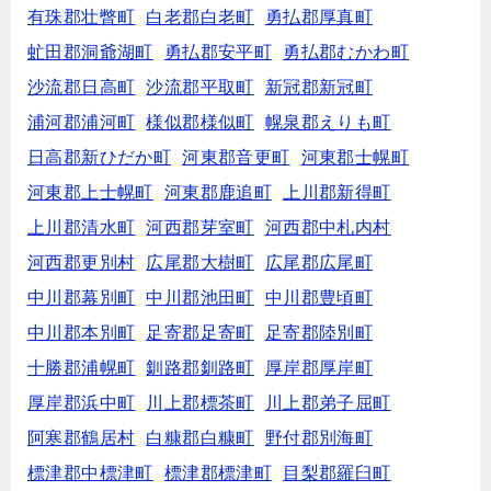
有珠郡壮瞥町
白老郡白老町
勇払郡厚真町
虻田郡洞爺湖町
勇払郡安平町
勇払郡むかわ町
沙流郡日高町
沙流郡平取町
新冠郡新冠町
浦河郡浦河町
様似郡様似町
幌泉郡えりも町
日高郡新ひだか町
河東郡音更町
河東郡士幌町
河東郡上士幌町
河東郡鹿追町
上川郡新得町
上川郡清水町
河西郡芽室町
河西郡中札内村
河西郡更別村
広尾郡大樹町
広尾郡広尾町
中川郡幕別町
中川郡池田町
中川郡豊頃町
中川郡本別町
足寄郡足寄町
足寄郡陸別町
十勝郡浦幌町
釧路郡釧路町
厚岸郡厚岸町
厚岸郡浜中町
川上郡標茶町
川上郡弟子屈町
阿寒郡鶴居村
白糠郡白糠町
野付郡別海町
標津郡中標津町
標津郡標津町
目梨郡羅臼町