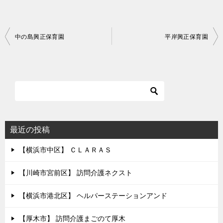
投
中の島興正保育園
平岸興正保育園
稿
ナ
ビ
ゲ
ー
シ
最近の投稿
ョ
【横浜市中区】 ＣＬＡＲＡＳ
ン
【川崎市宮前区】 訪問介護ネクスト
【横浜市港北区】 ヘルパーステーションアンド
【厚木市】 訪問介護まごのて厚木