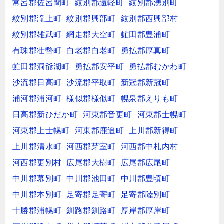
常呂郡佐呂間町
紋別郡遠軽町
紋別郡湧別町
紋別郡滝上町
紋別郡興部町
紋別郡西興部村
紋別郡雄武町
網走郡大空町
虻田郡豊浦町
有珠郡壮瞥町
白老郡白老町
勇払郡厚真町
虻田郡洞爺湖町
勇払郡安平町
勇払郡むかわ町
沙流郡日高町
沙流郡平取町
新冠郡新冠町
浦河郡浦河町
様似郡様似町
幌泉郡えりも町
日高郡新ひだか町
河東郡音更町
河東郡士幌町
河東郡上士幌町
河東郡鹿追町
上川郡新得町
上川郡清水町
河西郡芽室町
河西郡中札内村
河西郡更別村
広尾郡大樹町
広尾郡広尾町
中川郡幕別町
中川郡池田町
中川郡豊頃町
中川郡本別町
足寄郡足寄町
足寄郡陸別町
十勝郡浦幌町
釧路郡釧路町
厚岸郡厚岸町