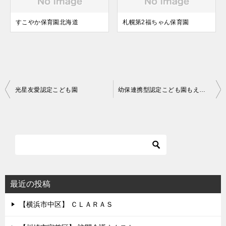
すこやか保育園北海道
札幌第2福ちゃん保育園
投
光星友愛認定こども園
幼保連携型認定こども園もえれのもり
稿
ナ
ビ
ゲ
ー
シ
最近の投稿
ョ
【横浜市中区】 ＣＬＡＲＡＳ
ン