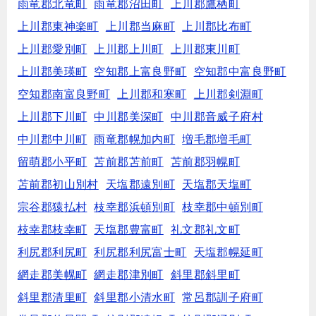
雨竜郡北竜町
雨竜郡沼田町
上川郡鷹栖町
上川郡東神楽町
上川郡当麻町
上川郡比布町
上川郡愛別町
上川郡上川町
上川郡東川町
上川郡美瑛町
空知郡上富良野町
空知郡中富良野町
空知郡南富良野町
上川郡和寒町
上川郡剣淵町
上川郡下川町
中川郡美深町
中川郡音威子府村
中川郡中川町
雨竜郡幌加内町
増毛郡増毛町
留萌郡小平町
苫前郡苫前町
苫前郡羽幌町
苫前郡初山別村
天塩郡遠別町
天塩郡天塩町
宗谷郡猿払村
枝幸郡浜頓別町
枝幸郡中頓別町
枝幸郡枝幸町
天塩郡豊富町
礼文郡礼文町
利尻郡利尻町
利尻郡利尻富士町
天塩郡幌延町
網走郡美幌町
網走郡津別町
斜里郡斜里町
斜里郡清里町
斜里郡小清水町
常呂郡訓子府町