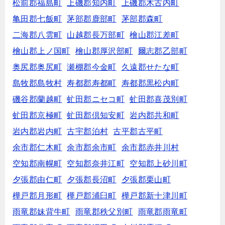
松前郡福島町
上磯郡知内町
上磯郡木古内町
亀田郡七飯町
茅部郡鹿部町
茅部郡森町
二海郡八雲町
山越郡長万部町
檜山郡江差町
檜山郡上ノ国町
檜山郡厚沢部町
爾志郡乙部町
奥尻郡奥尻町
瀬棚郡今金町
久遠郡せたな町
島牧郡島牧村
寿都郡寿都町
寿都郡黒松内町
磯谷郡蘭越町
虻田郡ニセコ町
虻田郡喜茂別町
虻田郡京極町
虻田郡倶知安町
岩内郡共和町
岩内郡岩内町
古宇郡泊村
古平郡古平町
余市郡仁木町
余市郡余市町
余市郡赤井川村
空知郡南幌町
空知郡奈井江町
空知郡上砂川町
夕張郡由仁町
夕張郡長沼町
夕張郡栗山町
樺戸郡月形町
樺戸郡浦臼町
樺戸郡新十津川町
雨竜郡妹背牛町
雨竜郡秩父別町
雨竜郡雨竜町