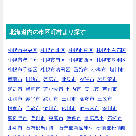
北海道内の市区町村より探す
札幌市中央区
札幌市北区
札幌市東区
札幌市白石区
札幌市豊平区
札幌市南区
札幌市西区
札幌市厚別区
札幌市手稲区
札幌市清田区
函館市
小樽市
旭川市
室蘭市
釧路市
帯広市
北見市
夕張市
岩見沢市
網走市
留萌市
苫小牧市
稚内市
美唄市
芦別市
江別市
赤平市
紋別市
士別市
名寄市
三笠市
根室市
千歳市
滝川市
砂川市
歌志内市
深川市
富良野市
登別市
恵庭市
伊達市
北広島市
石狩市
北斗市
石狩郡当別町
石狩郡新篠津村
松前郡松前町