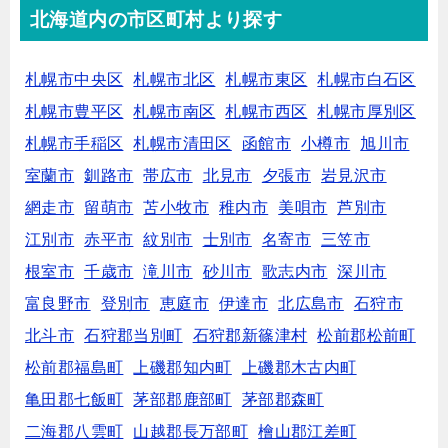
北海道内の市区町村より探す
札幌市中央区
札幌市北区
札幌市東区
札幌市白石区
札幌市豊平区
札幌市南区
札幌市西区
札幌市厚別区
札幌市手稲区
札幌市清田区
函館市
小樽市
旭川市
室蘭市
釧路市
帯広市
北見市
夕張市
岩見沢市
網走市
留萌市
苫小牧市
稚内市
美唄市
芦別市
江別市
赤平市
紋別市
士別市
名寄市
三笠市
根室市
千歳市
滝川市
砂川市
歌志内市
深川市
富良野市
登別市
恵庭市
伊達市
北広島市
石狩市
北斗市
石狩郡当別町
石狩郡新篠津村
松前郡松前町
松前郡福島町
上磯郡知内町
上磯郡木古内町
亀田郡七飯町
茅部郡鹿部町
茅部郡森町
二海郡八雲町
山越郡長万部町
檜山郡江差町