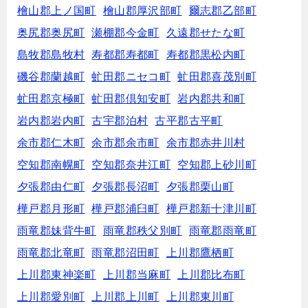
檜山郡上ノ国町
檜山郡厚沢部町
爾志郡乙部町
奥尻郡奥尻町
瀬棚郡今金町
久遠郡せたな町
島牧郡島牧村
寿都郡寿都町
寿都郡黒松内町
磯谷郡蘭越町
虻田郡ニセコ町
虻田郡喜茂別町
虻田郡京極町
虻田郡倶知安町
岩内郡共和町
岩内郡岩内町
古宇郡泊村
古平郡古平町
余市郡仁木町
余市郡余市町
余市郡赤井川村
空知郡南幌町
空知郡奈井江町
空知郡上砂川町
夕張郡由仁町
夕張郡長沼町
夕張郡栗山町
樺戸郡月形町
樺戸郡浦臼町
樺戸郡新十津川町
雨竜郡妹背牛町
雨竜郡秩父別町
雨竜郡雨竜町
雨竜郡北竜町
雨竜郡沼田町
上川郡鷹栖町
上川郡東神楽町
上川郡当麻町
上川郡比布町
上川郡愛別町
上川郡上川町
上川郡東川町