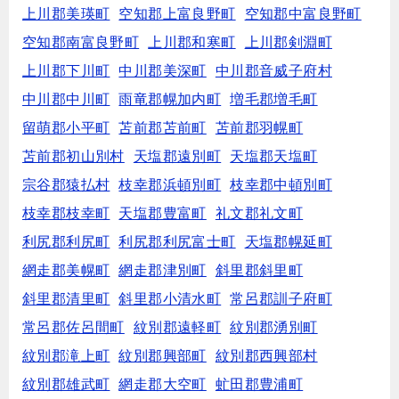
上川郡美瑛町
空知郡上富良野町
空知郡中富良野町
空知郡南富良野町
上川郡和寒町
上川郡剣淵町
上川郡下川町
中川郡美深町
中川郡音威子府村
中川郡中川町
雨竜郡幌加内町
増毛郡増毛町
留萌郡小平町
苫前郡苫前町
苫前郡羽幌町
苫前郡初山別村
天塩郡遠別町
天塩郡天塩町
宗谷郡猿払村
枝幸郡浜頓別町
枝幸郡中頓別町
枝幸郡枝幸町
天塩郡豊富町
礼文郡礼文町
利尻郡利尻町
利尻郡利尻富士町
天塩郡幌延町
網走郡美幌町
網走郡津別町
斜里郡斜里町
斜里郡清里町
斜里郡小清水町
常呂郡訓子府町
常呂郡佐呂間町
紋別郡遠軽町
紋別郡湧別町
紋別郡滝上町
紋別郡興部町
紋別郡西興部村
紋別郡雄武町
網走郡大空町
虻田郡豊浦町