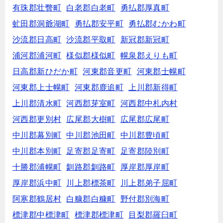
有珠郡壮瞥町
白老郡白老町
勇払郡厚真町
虻田郡洞爺湖町
勇払郡安平町
勇払郡むかわ町
沙流郡日高町
沙流郡平取町
新冠郡新冠町
浦河郡浦河町
様似郡様似町
幌泉郡えりも町
日高郡新ひだか町
河東郡音更町
河東郡士幌町
河東郡上士幌町
河東郡鹿追町
上川郡新得町
上川郡清水町
河西郡芽室町
河西郡中札内村
河西郡更別村
広尾郡大樹町
広尾郡広尾町
中川郡幕別町
中川郡池田町
中川郡豊頃町
中川郡本別町
足寄郡足寄町
足寄郡陸別町
十勝郡浦幌町
釧路郡釧路町
厚岸郡厚岸町
厚岸郡浜中町
川上郡標茶町
川上郡弟子屈町
阿寒郡鶴居村
白糠郡白糠町
野付郡別海町
標津郡中標津町
標津郡標津町
目梨郡羅臼町