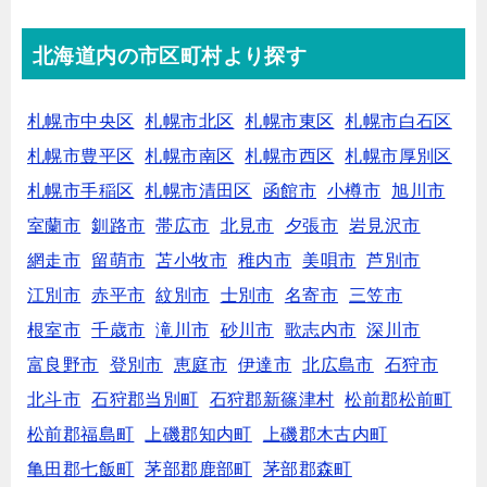
北海道内の市区町村より探す
札幌市中央区
札幌市北区
札幌市東区
札幌市白石区
札幌市豊平区
札幌市南区
札幌市西区
札幌市厚別区
札幌市手稲区
札幌市清田区
函館市
小樽市
旭川市
室蘭市
釧路市
帯広市
北見市
夕張市
岩見沢市
網走市
留萌市
苫小牧市
稚内市
美唄市
芦別市
江別市
赤平市
紋別市
士別市
名寄市
三笠市
根室市
千歳市
滝川市
砂川市
歌志内市
深川市
富良野市
登別市
恵庭市
伊達市
北広島市
石狩市
北斗市
石狩郡当別町
石狩郡新篠津村
松前郡松前町
松前郡福島町
上磯郡知内町
上磯郡木古内町
亀田郡七飯町
茅部郡鹿部町
茅部郡森町