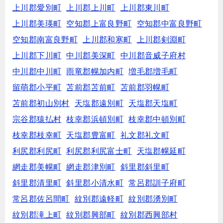
上川郡愛別町
上川郡上川町
上川郡東川町
上川郡美瑛町
空知郡上富良野町
空知郡中富良野町
空知郡南富良野町
上川郡和寒町
上川郡剣淵町
上川郡下川町
中川郡美深町
中川郡音威子府村
中川郡中川町
雨竜郡幌加内町
増毛郡増毛町
留萌郡小平町
苫前郡苫前町
苫前郡羽幌町
苫前郡初山別村
天塩郡遠別町
天塩郡天塩町
宗谷郡猿払村
枝幸郡浜頓別町
枝幸郡中頓別町
枝幸郡枝幸町
天塩郡豊富町
礼文郡礼文町
利尻郡利尻町
利尻郡利尻富士町
天塩郡幌延町
網走郡美幌町
網走郡津別町
斜里郡斜里町
斜里郡清里町
斜里郡小清水町
常呂郡訓子府町
常呂郡佐呂間町
紋別郡遠軽町
紋別郡湧別町
紋別郡滝上町
紋別郡興部町
紋別郡西興部村