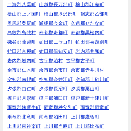
二海郡八雲町
山越郡長万部町
檜山郡江差町
檜山郡上ノ国町
檜山郡厚沢部町
爾志郡乙部町
奥尻郡奥尻町
瀬棚郡今金町
久遠郡せたな町
島牧郡島牧村
寿都郡寿都町
寿都郡黒松内町
磯谷郡蘭越町
虻田郡ニセコ町
虻田郡喜茂別町
虻田郡京極町
虻田郡倶知安町
岩内郡共和町
岩内郡岩内町
古宇郡泊村
古平郡古平町
余市郡仁木町
余市郡余市町
余市郡赤井川村
空知郡南幌町
空知郡奈井江町
空知郡上砂川町
夕張郡由仁町
夕張郡長沼町
夕張郡栗山町
樺戸郡月形町
樺戸郡浦臼町
樺戸郡新十津川町
雨竜郡妹背牛町
雨竜郡秩父別町
雨竜郡雨竜町
雨竜郡北竜町
雨竜郡沼田町
上川郡鷹栖町
上川郡東神楽町
上川郡当麻町
上川郡比布町