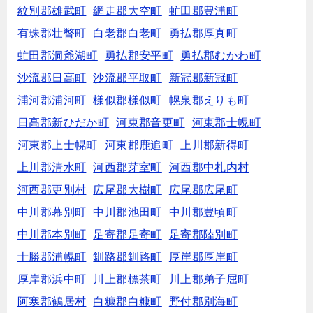
紋別郡雄武町
網走郡大空町
虻田郡豊浦町
有珠郡壮瞥町
白老郡白老町
勇払郡厚真町
虻田郡洞爺湖町
勇払郡安平町
勇払郡むかわ町
沙流郡日高町
沙流郡平取町
新冠郡新冠町
浦河郡浦河町
様似郡様似町
幌泉郡えりも町
日高郡新ひだか町
河東郡音更町
河東郡士幌町
河東郡上士幌町
河東郡鹿追町
上川郡新得町
上川郡清水町
河西郡芽室町
河西郡中札内村
河西郡更別村
広尾郡大樹町
広尾郡広尾町
中川郡幕別町
中川郡池田町
中川郡豊頃町
中川郡本別町
足寄郡足寄町
足寄郡陸別町
十勝郡浦幌町
釧路郡釧路町
厚岸郡厚岸町
厚岸郡浜中町
川上郡標茶町
川上郡弟子屈町
阿寒郡鶴居村
白糠郡白糠町
野付郡別海町