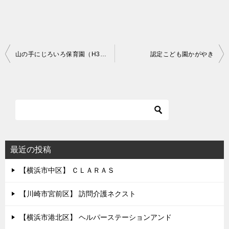
投
山の手にじろいろ保育園（H30.10.1開園予定）
認定こども園かがやき
稿
ナ
ビ
ゲ
ー
シ
最近の投稿
ョ
【横浜市中区】 ＣＬＡＲＡＳ
ン
【川崎市宮前区】 訪問介護ネクスト
【横浜市港北区】 ヘルパーステーションアンド