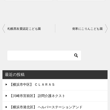
投
札幌西友愛認定こども園
発寒にこりんこども園
稿
ナ
ビ
ゲ
ー
シ
最近の投稿
ョ
【横浜市中区】 ＣＬＡＲＡＳ
ン
【川崎市宮前区】 訪問介護ネクスト
【横浜市港北区】 ヘルパーステーションアンド