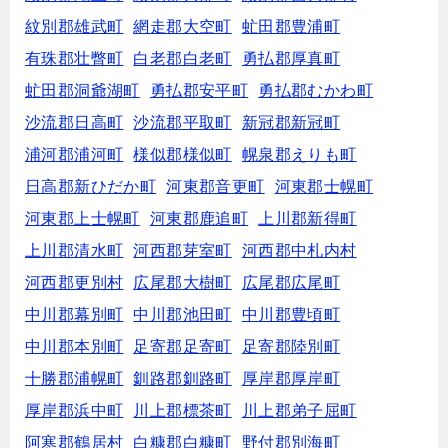
紋別郡雄武町
網走郡大空町
虻田郡豊浦町
有珠郡壮瞥町
白老郡白老町
勇払郡厚真町
虻田郡洞爺湖町
勇払郡安平町
勇払郡むかわ町
沙流郡日高町
沙流郡平取町
新冠郡新冠町
浦河郡浦河町
様似郡様似町
幌泉郡えりも町
日高郡新ひだか町
河東郡音更町
河東郡士幌町
河東郡上士幌町
河東郡鹿追町
上川郡新得町
上川郡清水町
河西郡芽室町
河西郡中札内村
河西郡更別村
広尾郡大樹町
広尾郡広尾町
中川郡幕別町
中川郡池田町
中川郡豊頃町
中川郡本別町
足寄郡足寄町
足寄郡陸別町
十勝郡浦幌町
釧路郡釧路町
厚岸郡厚岸町
厚岸郡浜中町
川上郡標茶町
川上郡弟子屈町
阿寒郡鶴居村
白糠郡白糠町
野付郡別海町