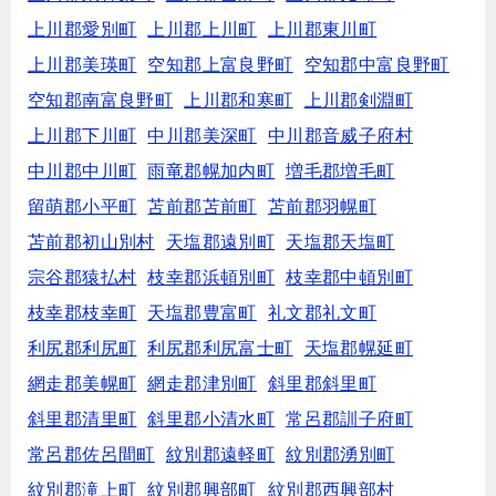
上川郡愛別町
上川郡上川町
上川郡東川町
上川郡美瑛町
空知郡上富良野町
空知郡中富良野町
空知郡南富良野町
上川郡和寒町
上川郡剣淵町
上川郡下川町
中川郡美深町
中川郡音威子府村
中川郡中川町
雨竜郡幌加内町
増毛郡増毛町
留萌郡小平町
苫前郡苫前町
苫前郡羽幌町
苫前郡初山別村
天塩郡遠別町
天塩郡天塩町
宗谷郡猿払村
枝幸郡浜頓別町
枝幸郡中頓別町
枝幸郡枝幸町
天塩郡豊富町
礼文郡礼文町
利尻郡利尻町
利尻郡利尻富士町
天塩郡幌延町
網走郡美幌町
網走郡津別町
斜里郡斜里町
斜里郡清里町
斜里郡小清水町
常呂郡訓子府町
常呂郡佐呂間町
紋別郡遠軽町
紋別郡湧別町
紋別郡滝上町
紋別郡興部町
紋別郡西興部村