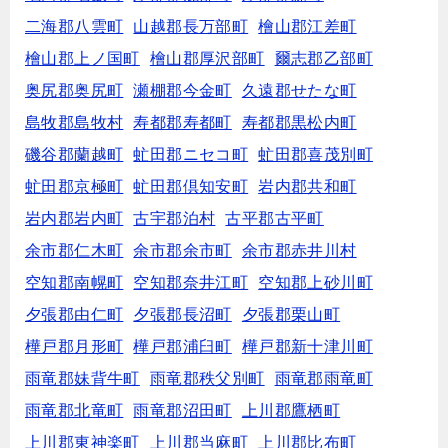
二海郡八雲町
山越郡長万部町
檜山郡江差町
檜山郡上ノ国町
檜山郡厚沢部町
爾志郡乙部町
奥尻郡奥尻町
瀬棚郡今金町
久遠郡せたな町
島牧郡島牧村
寿都郡寿都町
寿都郡黒松内町
磯谷郡蘭越町
虻田郡ニセコ町
虻田郡喜茂別町
虻田郡京極町
虻田郡倶知安町
岩内郡共和町
岩内郡岩内町
古宇郡泊村
古平郡古平町
余市郡仁木町
余市郡余市町
余市郡赤井川村
空知郡南幌町
空知郡奈井江町
空知郡上砂川町
夕張郡由仁町
夕張郡長沼町
夕張郡栗山町
樺戸郡月形町
樺戸郡浦臼町
樺戸郡新十津川町
雨竜郡妹背牛町
雨竜郡秩父別町
雨竜郡雨竜町
雨竜郡北竜町
雨竜郡沼田町
上川郡鷹栖町
上川郡東神楽町
上川郡当麻町
上川郡比布町