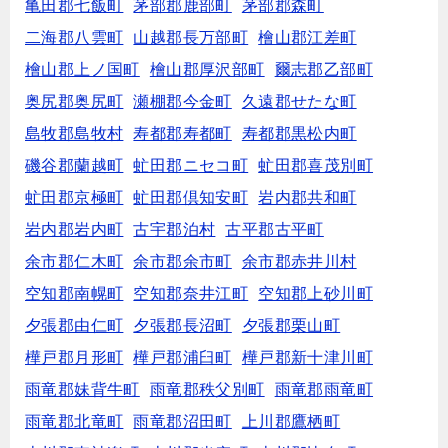
亀田郡七飯町
茅部郡鹿部町
茅部郡森町
二海郡八雲町
山越郡長万部町
檜山郡江差町
檜山郡上ノ国町
檜山郡厚沢部町
爾志郡乙部町
奥尻郡奥尻町
瀬棚郡今金町
久遠郡せたな町
島牧郡島牧村
寿都郡寿都町
寿都郡黒松内町
磯谷郡蘭越町
虻田郡ニセコ町
虻田郡喜茂別町
虻田郡京極町
虻田郡倶知安町
岩内郡共和町
岩内郡岩内町
古宇郡泊村
古平郡古平町
余市郡仁木町
余市郡余市町
余市郡赤井川村
空知郡南幌町
空知郡奈井江町
空知郡上砂川町
夕張郡由仁町
夕張郡長沼町
夕張郡栗山町
樺戸郡月形町
樺戸郡浦臼町
樺戸郡新十津川町
雨竜郡妹背牛町
雨竜郡秩父別町
雨竜郡雨竜町
雨竜郡北竜町
雨竜郡沼田町
上川郡鷹栖町