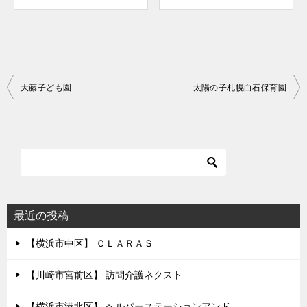
投
大藤子ども園
太陽の子札幌白石保育園
稿
ナ
ビ
ゲ
ー
シ
最近の投稿
ョ
【横浜市中区】 ＣＬＡＲＡＳ
ン
【川崎市宮前区】 訪問介護ネクスト
【横浜市港北区】 ヘルパーステーションアンド