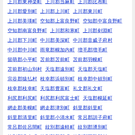
上川郡東神楽町
上川郡当麻町
上川郡比布町
上川郡愛別町
上川郡上川町
上川郡東川町
上川郡美瑛町
空知郡上富良野町
空知郡中富良野町
空知郡南富良野町
上川郡和寒町
上川郡剣淵町
上川郡下川町
中川郡美深町
中川郡音威子府村
中川郡中川町
雨竜郡幌加内町
増毛郡増毛町
留萌郡小平町
苫前郡苫前町
苫前郡羽幌町
苫前郡初山別村
天塩郡遠別町
天塩郡天塩町
宗谷郡猿払村
枝幸郡浜頓別町
枝幸郡中頓別町
枝幸郡枝幸町
天塩郡豊富町
礼文郡礼文町
利尻郡利尻町
利尻郡利尻富士町
天塩郡幌延町
網走郡美幌町
網走郡津別町
斜里郡斜里町
斜里郡清里町
斜里郡小清水町
常呂郡訓子府町
常呂郡佐呂間町
紋別郡遠軽町
紋別郡湧別町