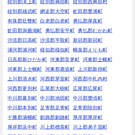
紋別郡滝上町
紋別郡興部町
紋別郡西興部村
紋別郡雄武町
網走郡大空町
虻田郡豊浦町
有珠郡壮瞥町
白老郡白老町
勇払郡厚真町
虻田郡洞爺湖町
勇払郡安平町
勇払郡むかわ町
沙流郡日高町
沙流郡平取町
新冠郡新冠町
浦河郡浦河町
様似郡様似町
幌泉郡えりも町
日高郡新ひだか町
河東郡音更町
河東郡士幌町
河東郡上士幌町
河東郡鹿追町
上川郡新得町
上川郡清水町
河西郡芽室町
河西郡中札内村
河西郡更別村
広尾郡大樹町
広尾郡広尾町
中川郡幕別町
中川郡池田町
中川郡豊頃町
中川郡本別町
足寄郡足寄町
足寄郡陸別町
十勝郡浦幌町
釧路郡釧路町
厚岸郡厚岸町
厚岸郡浜中町
川上郡標茶町
川上郡弟子屈町