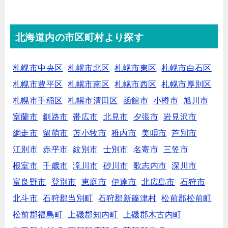
北海道内の市区町村より探す
札幌市中央区
札幌市北区
札幌市東区
札幌市白石区
札幌市豊平区
札幌市南区
札幌市西区
札幌市厚別区
札幌市手稲区
札幌市清田区
函館市
小樽市
旭川市
室蘭市
釧路市
帯広市
北見市
夕張市
岩見沢市
網走市
留萌市
苫小牧市
稚内市
美唄市
芦別市
江別市
赤平市
紋別市
士別市
名寄市
三笠市
根室市
千歳市
滝川市
砂川市
歌志内市
深川市
富良野市
登別市
恵庭市
伊達市
北広島市
石狩市
北斗市
石狩郡当別町
石狩郡新篠津村
松前郡松前町
松前郡福島町
上磯郡知内町
上磯郡木古内町