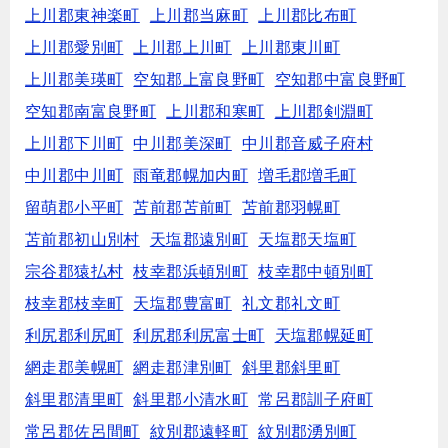
上川郡東神楽町
上川郡当麻町
上川郡比布町
上川郡愛別町
上川郡上川町
上川郡東川町
上川郡美瑛町
空知郡上富良野町
空知郡中富良野町
空知郡南富良野町
上川郡和寒町
上川郡剣淵町
上川郡下川町
中川郡美深町
中川郡音威子府村
中川郡中川町
雨竜郡幌加内町
増毛郡増毛町
留萌郡小平町
苫前郡苫前町
苫前郡羽幌町
苫前郡初山別村
天塩郡遠別町
天塩郡天塩町
宗谷郡猿払村
枝幸郡浜頓別町
枝幸郡中頓別町
枝幸郡枝幸町
天塩郡豊富町
礼文郡礼文町
利尻郡利尻町
利尻郡利尻富士町
天塩郡幌延町
網走郡美幌町
網走郡津別町
斜里郡斜里町
斜里郡清里町
斜里郡小清水町
常呂郡訓子府町
常呂郡佐呂間町
紋別郡遠軽町
紋別郡湧別町