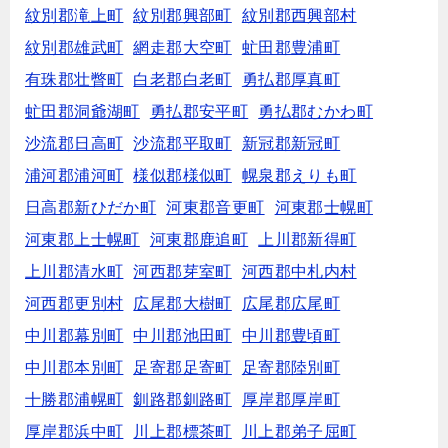
紋別郡滝上町
紋別郡興部町
紋別郡西興部村
紋別郡雄武町
網走郡大空町
虻田郡豊浦町
有珠郡壮瞥町
白老郡白老町
勇払郡厚真町
虻田郡洞爺湖町
勇払郡安平町
勇払郡むかわ町
沙流郡日高町
沙流郡平取町
新冠郡新冠町
浦河郡浦河町
様似郡様似町
幌泉郡えりも町
日高郡新ひだか町
河東郡音更町
河東郡士幌町
河東郡上士幌町
河東郡鹿追町
上川郡新得町
上川郡清水町
河西郡芽室町
河西郡中札内村
河西郡更別村
広尾郡大樹町
広尾郡広尾町
中川郡幕別町
中川郡池田町
中川郡豊頃町
中川郡本別町
足寄郡足寄町
足寄郡陸別町
十勝郡浦幌町
釧路郡釧路町
厚岸郡厚岸町
厚岸郡浜中町
川上郡標茶町
川上郡弟子屈町