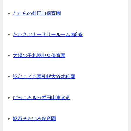
たからの杜円山保育園
たかさごナーサリールーム南8条
太陽の子札幌中央保育園
認定こども園札幌大谷幼稚園
ぴっころきっず円山裏参道
幌西そらいろ保育園