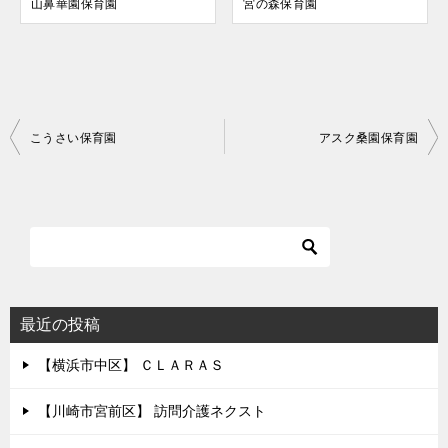
山鼻華園保育園
宮の森保育園
投
こうさい保育園
アスク桑園保育園
稿
ナ
ビ
ゲ
ー
シ
最近の投稿
ョ
【横浜市中区】 ＣＬＡＲＡＳ
ン
【川崎市宮前区】 訪問介護ネクスト