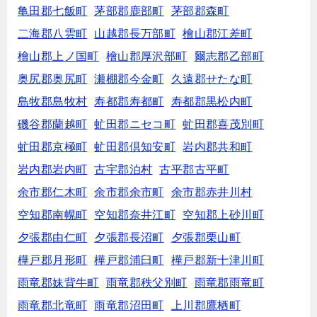
亀田郡七飯町
茅部郡鹿部町
茅部郡森町
二海郡八雲町
山越郡長万部町
檜山郡江差町
檜山郡上ノ国町
檜山郡厚沢部町
爾志郡乙部町
奥尻郡奥尻町
瀬棚郡今金町
久遠郡せたな町
島牧郡島牧村
寿都郡寿都町
寿都郡黒松内町
磯谷郡蘭越町
虻田郡ニセコ町
虻田郡喜茂別町
虻田郡京極町
虻田郡倶知安町
岩内郡共和町
岩内郡岩内町
古宇郡泊村
古平郡古平町
余市郡仁木町
余市郡余市町
余市郡赤井川村
空知郡南幌町
空知郡奈井江町
空知郡上砂川町
夕張郡由仁町
夕張郡長沼町
夕張郡栗山町
樺戸郡月形町
樺戸郡浦臼町
樺戸郡新十津川町
雨竜郡妹背牛町
雨竜郡秩父別町
雨竜郡雨竜町
雨竜郡北竜町
雨竜郡沼田町
上川郡鷹栖町