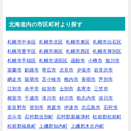
北海道内の市区町村より探す
札幌市中央区
札幌市北区
札幌市東区
札幌市白石区
札幌市豊平区
札幌市南区
札幌市西区
札幌市厚別区
札幌市手稲区
札幌市清田区
函館市
小樽市
旭川市
室蘭市
釧路市
帯広市
北見市
夕張市
岩見沢市
網走市
留萌市
苫小牧市
稚内市
美唄市
芦別市
江別市
赤平市
紋別市
士別市
名寄市
三笠市
根室市
千歳市
滝川市
砂川市
歌志内市
深川市
富良野市
登別市
恵庭市
伊達市
北広島市
石狩市
北斗市
石狩郡当別町
石狩郡新篠津村
松前郡松前町
松前郡福島町
上磯郡知内町
上磯郡木古内町