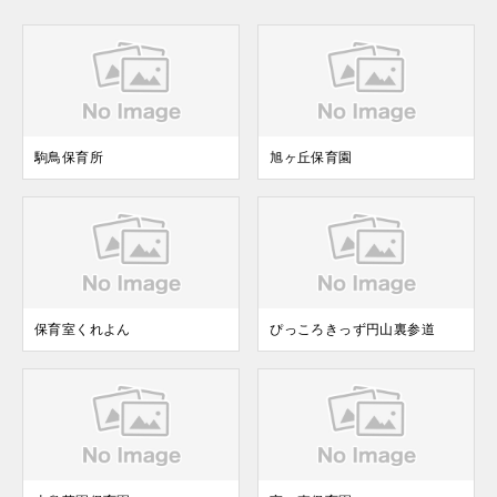
駒鳥保育所
旭ヶ丘保育園
保育室くれよん
ぴっころきっず円山裏参道